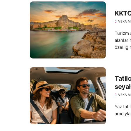
KKTC’
VEKA M
Turizm 
alanlar
özelliğin
Tatil
seyah
VEKA M
Yaz tati
aracıyla