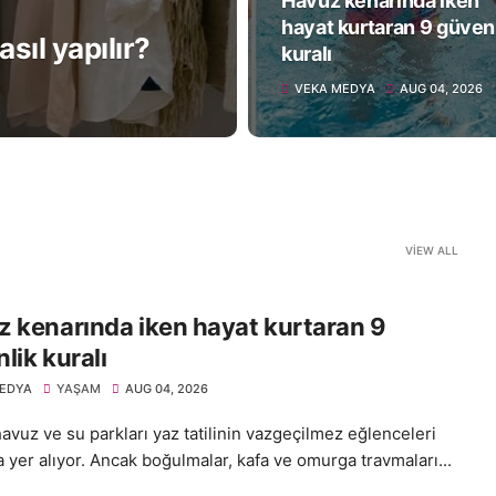
Havuz kenarında iken
hayat kurtaran 9 güven
sıl yapılır?
kuralı
VEKA MEDYA
AUG 04, 2026
VIEW ALL
 kenarında iken hayat kurtaran 9
lik kuralı
EDYA
YAŞAM
AUG 04, 2026
avuz ve su parkları yaz tatilinin vazgeçilmez eğlenceleri
 yer alıyor. Ancak boğulmalar, kafa ve omurga travmaları...