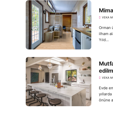
Mimar
VEKA M
Orman ü
ilham a
Yıld...
Mutfa
edilm
VEKA M
Evde en
yıllard
önüne a.