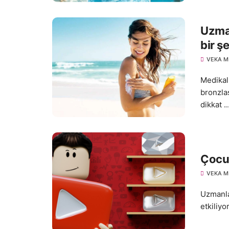
Uzman
bir ş
VEKA M
Medikal 
bronzlaş
dikkat ..
Çocuk
VEKA M
Uzmanla
etkiliyo