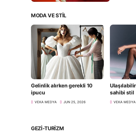
MODA VE STIL
ce
Gelinlik alırken gerekli 10
Ulaşılabili
ipucu
sahibi stil
2026
VEKA MEDYA
JUN 25, 2026
VEKA MEDYA
GEZI-TURIZM