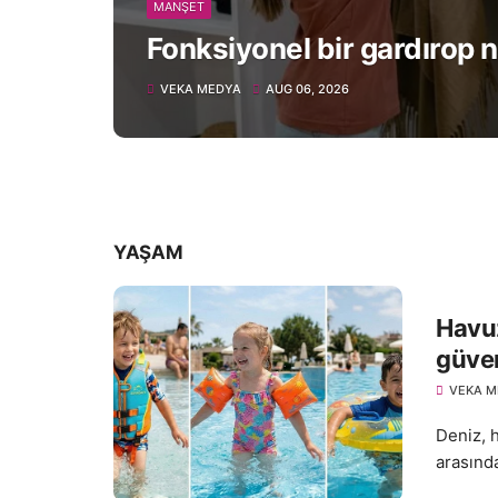
MANŞET
Fonksiyonel bir gardırop na
VEKA MEDYA
AUG 06, 2026
YAŞAM
Havuz
güven
VEKA M
Deniz, h
arasında