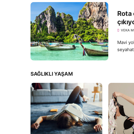
Rota 
çıkıy
VEKA M
Mavi yol
seyahat 
SAĞLIKLI YAŞAM