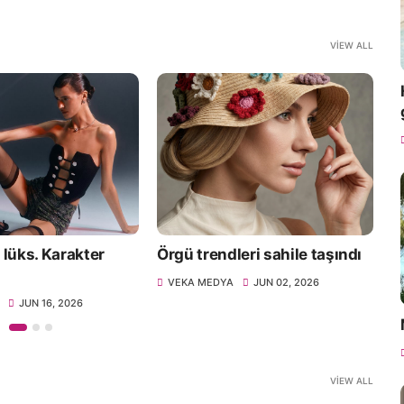
VIEW ALL
r lüks. Karakter
Örgü trendleri sahile taşındı
V
h
VEKA MEDYA
JUN 02, 2026
JUN 16, 2026
VIEW ALL