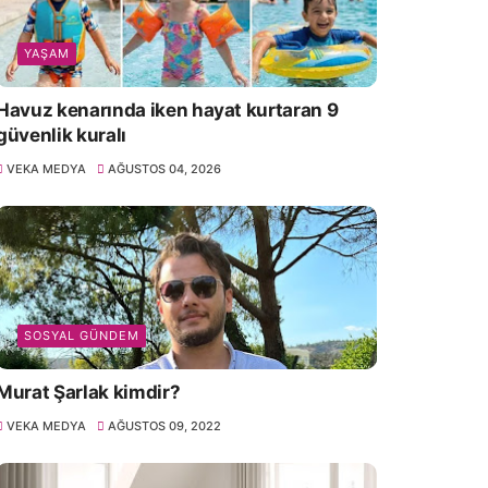
YAŞAM
Havuz kenarında iken hayat kurtaran 9
güvenlik kuralı
VEKA MEDYA
AĞUSTOS 04, 2026
ücut şeklinize yakışan tarz
İşte gardırobun olmazsa
angisi?
olmazları
SOSYAL GÜNDEM
VEKA MEDYA
APR 29, 2026
VEKA MEDYA
APR 14, 2026
Murat Şarlak kimdir?
VEKA MEDYA
AĞUSTOS 09, 2022