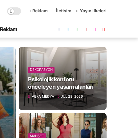
Reklam
İletişim
Yayın İlkeleri
Reklam
DEKORASYON
Psikolojik konforu
önceleyen yaşam alanları
VEKA MEDYA
JUL 28, 2026
MANŞET