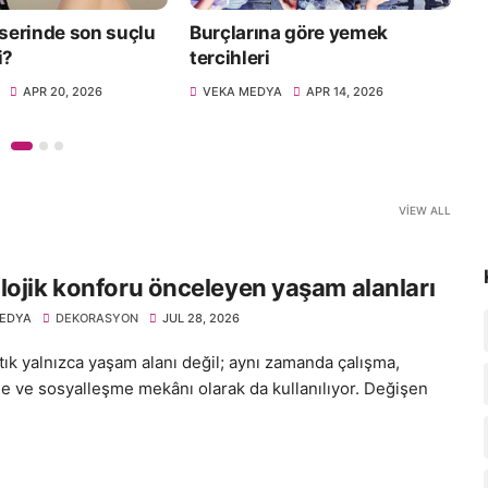
erinde son suçlu
Burçlarına göre yemek
U
i?
tercihleri
1
APR 20, 2026
VEKA MEDYA
APR 14, 2026
VIEW ALL
lojik konforu önceleyen yaşam alanları
EDYA
DEKORASYON
JUL 28, 2026
tık yalnızca yaşam alanı değil; aynı zamanda çalışma,
e ve sosyalleşme mekânı olarak da kullanılıyor. Değişen
.