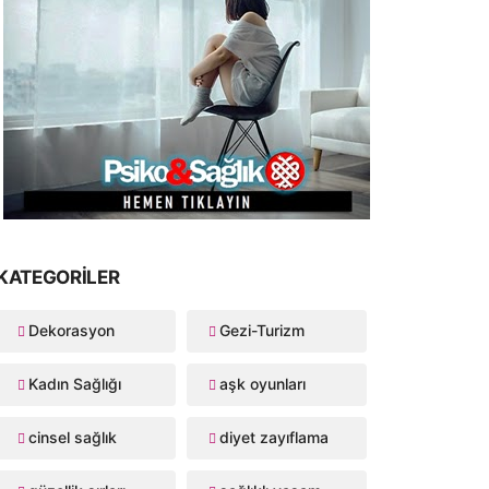
zun ve sağlıklı yaşamanın
Ramazan sofrasında sağl
0 temel kuralı!
beslenin
VEKA MEDYA
MAR 23, 2026
VEKA MEDYA
MAR 05, 2026
KATEGORILER
Dekorasyon
Gezi-Turizm
Kadın Sağlığı
aşk oyunları
cinsel sağlık
diyet zayıflama