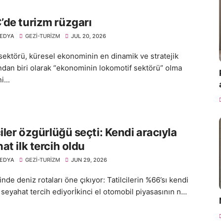
de turizm rüzgarı
EDYA
GEZI-TURIZM
JUL 20, 2026
sektörü, küresel ekonominin en dinamik ve stratejik
ından biri olarak “ekonominin lokomotif sektörü” olma
i...
ciler özgürlüğü seçti: Kendi aracıyla
at ilk tercih oldu
EDYA
GEZI-TURIZM
JUN 29, 2026
linde deniz rotaları öne çıkıyor: Tatilcilerin %66’sı kendi
 seyahat tercih ediyorİkinci el otomobil piyasasının n...