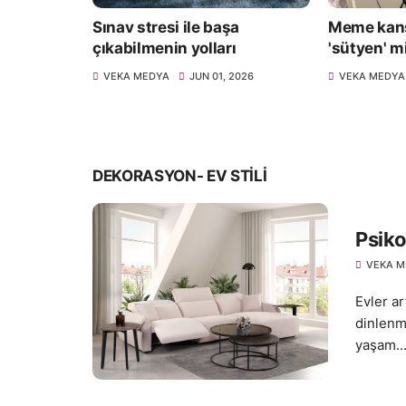
gisayar
Sınav stresi ile başa
Meme kans
çıkabilmenin yolları
'sütyen' m
2026
VEKA MEDYA
JUN 01, 2026
VEKA MEDYA
DEKORASYON- EV STILI
Psiko
VEKA M
Evler ar
dinlenm
yaşam..