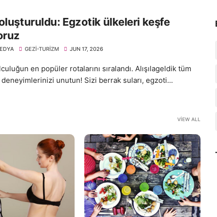
oluşturuldu: Egzotik ülkeleri keşfe
oruz
EDYA
GEZI-TURIZM
JUN 17, 2026
culuğun en popüler rotalarını sıralandı. Alışılageldik tüm
deneyimlerinizi unutun! Sizi berrak suları, egzoti...
VIEW ALL