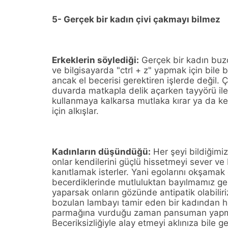
5- Gerçek bir kadın çivi çakmayı bilmez
Erkeklerin söylediği:
Gerçek bir kadın buz
ve bilgisayarda "ctrl + z" yapmak için bile b
ancak el becerisi gerektiren işlerde değil. 
duvarda matkapla delik açarken tayyörü il
kullanmaya kalkarsa mutlaka kırar ya da ken
için alkışlar.
Kadınların düşündüğü:
Her şeyi bildiğimiz
onlar kendilerini güçlü hissetmeyi sever ve 
kanıtlamak isterler. Yani egolarını okşamak
becerdiklerinde mutluluktan bayılmamız gere
yaparsak onların gözünde antipatik olabilir
bozulan lambayı tamir eden bir kadından hoş
parmağına vurduğu zaman pansuman yapma
Beceriksizliğiyle alay etmeyi aklınıza bile g