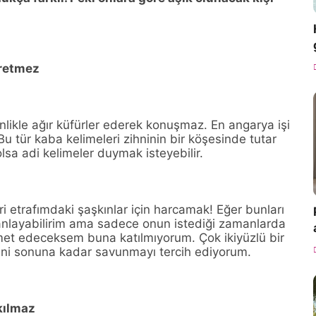
i küfretmez
inlikle ağır küfürler ederek konuşmaz. En angarya işi
u tür kaba kelimeleri zihninin bir köşesinde tutar
 olsa adi kelimeler duymak isteyebilir.
i etrafımdaki şaşkınlar için harcamak! Eğer bunları
anlayabilirim ama sadece onun istediği zamanlarda
et edeceksem buna katılmıyorum. Çok ikiyüzlü bir
liğini sonuna kadar savunmayı tercih ediyorum.
a takılmaz