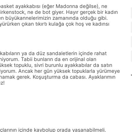
 basket ayakkabısı (eğer Madonna değilse), ne
Birkenstock, ne de bot giyer. Hayır gerçek bir kadın
den büyükannelerimizin zamanında olduğu gibi.
ürürken çıkan tıkırtı kulağa çok hoş ve kadınsı
abıların ya da düz sandaletlerin içinde rahat
iyorum. Tabii bunların da en orijinal olan
üksek topuklu, sivri burunlu ayakkabılar da satın
niyorum. Ancak her gün yüksek topuklarla yürümeye
mamak gerek. Koşuşturma da cabası. Ayaklarımın
uz!
çlarının içinde kaybolup orada yaşanabilmeli.