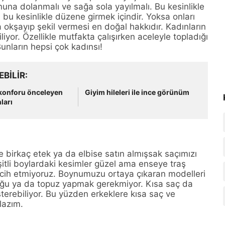
una dolanmalı ve sağa sola yayılmalı. Bu kesinlikle
a bu kesinlikle düzene girmek içindir. Yoksa onları
la okşayıp şekil vermesi en doğal hakkıdır. Kadınların
iyor. Özellikle mutfakta çalışırken aceleyle topladığı
Bunların hepsi çok kadınsı!
EBILIR
 konforu önceleyen
Giyim hileleri ile ince görünüm
ları
 birkaç etek ya da elbise satın almışsak saçımızı
eşitli boylardaki kesimler güzel ama enseye traş
ercih etmiyoruz. Boynumuzu ortaya çıkaran modelleri
uğu ya da topuz yapmak gerekmiyor. Kısa saç da
erebiliyor. Bu yüzden erkeklere kısa saç ve
lazım.