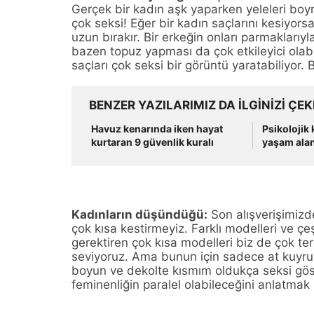
Gerçek bir kadın aşk yaparken yeleleri boyn
çok seksi! Eğer bir kadın saçlarını kesiyors
uzun bırakır. Bir erkeğin onları parmaklarıy
bazen topuz yapması da çok etkileyici olabil
saçları çok seksi bir görüntü yaratabiliyor. 
BENZER YAZILARIMIZ DA ILGINIZI ÇEK
Havuz kenarında iken hayat
Psikolojik
kurtaran 9 güvenlik kuralı
yaşam alan
Kadınların düşündüğü:
Son alışverişimizde
çok kısa kestirmeyiz. Farklı modelleri ve ç
gerektiren çok kısa modelleri biz de çok t
seviyoruz. Ama bunun için sadece at kuyr
boyun ve dekolte kısmım oldukça seksi göst
feminenliğin paralel olabileceğini anlatmak 