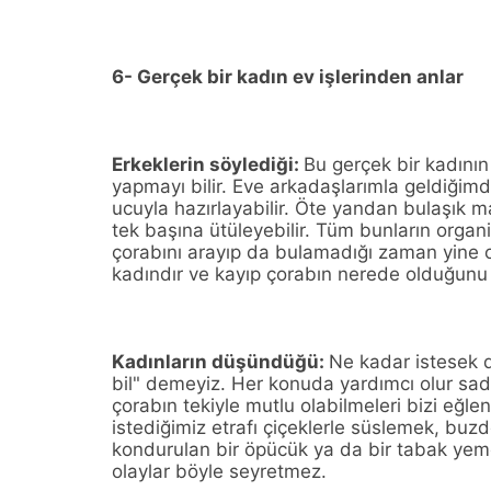
6- Gerçek bir kadın ev işlerinden anlar
Erkeklerin söylediği:
Bu gerçek bir kadının
yapmayı bilir. Eve arkadaşlarımla geldiğimd
ucuyla hazırlayabilir. Öte yandan bulaşık mak
tek başına ütüleyebilir. Tüm bunların orga
çorabını arayıp da bulamadığı zaman yine 
kadındır ve kayıp çorabın nerede olduğunu b
Kadınların düşündüğü:
Ne kadar istesek d
bil" demeyiz. Her konuda yardımcı olur sade
çorabın tekiyle mutlu olabilmeleri bizi eğl
istediğimiz etrafı çiçeklerle süslemek, buz
kondurulan bir öpücük ya da bir tabak yem
olaylar böyle seyretmez.