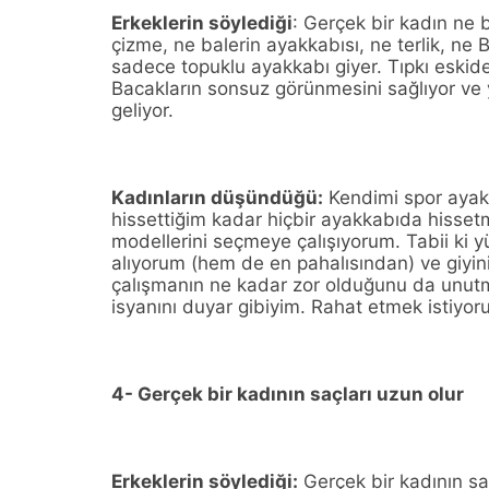
Erkeklerin söylediği
: Gerçek bir kadın ne
çizme, ne balerin ayakkabısı, ne terlik, ne 
sadece topuklu ayakkabı giyer. Tıpkı eski
Bacakların sonsuz görünmesini sağlıyor ve y
geliyor.
Kadınların düşündüğü:
Kendimi spor ayakk
hissettiğim kadar hiçbir ayakkabıda hissetm
modellerini seçmeye çalışıyorum. Tabii ki y
alıyorum (hem de en pahalısından) ve giyi
çalışmanın ne kadar zor olduğunu da unut
isyanını duyar gibiyim. Rahat etmek istiyor
4- Gerçek bir kadının saçları uzun olur
Erkeklerin söylediği:
Gerçek bir kadının sa