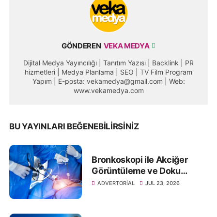
GÖNDEREN
VEKA MEDYA
Dijital Medya Yayıncılığı | Tanıtım Yazısı | Backlink | PR
hizmetleri | Medya Planlama | SEO | TV Film Program
Yapım | E-posta: vekamedya@gmail.com | Web:
www.vekamedya.com
BU YAYINLARI BEĞENEBILIRSINIZ
Bronkoskopi ile Akciğer
Görüntüleme ve Doku
Örneklemesi
ADVERTORIAL
JUL 23, 2026