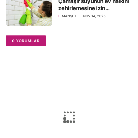
Çamaşır suyunun ev halkını
zehirlemesine izin
vermeyin!
MANŞET
NOV 14, 2025
0 YORUMLAR