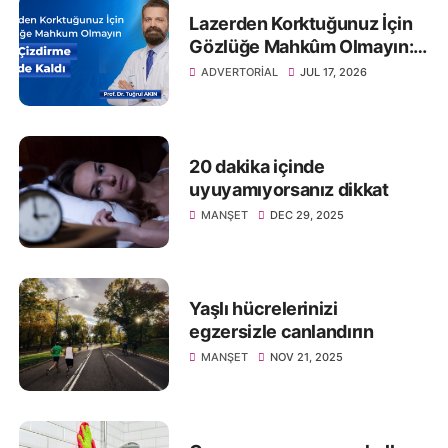
Lazerden Korktuğunuz İçin
Gözlüğe Mahkûm Olmayın:
Göz Çizdirme Eskide Kaldı
ADVERTORIAL
JUL 17, 2026
20 dakika içinde
uyuyamıyorsanız dikkat
MANŞET
DEC 29, 2025
Yaşlı hücrelerinizi
egzersizle canlandırın
MANŞET
NOV 21, 2025