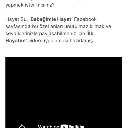
yapmak ister misiniz?
Hayat Su,
‘
Bebeğimle Hayat
’
Facebook
sayfasında bu özel anları unutulmaz kılmak ve
sevdiklerinizle paylaşabilmeniz için
‘
İlk
Hayatım
’
video uygulaması hazırlamış.