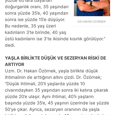
yüzde 60’lara dayanan
doğurganlık oranı, 35 yaşından
sonra yüzde 35’e, 40 yaşından
sonra ise yüzde 15’e düşüyor.
DR.HAKAN OZORNEK
Bu nedenle, 35 yaş üzeri
kadınların 3’te birinde, 40 yaş
üstü kadınların ise 3'te ikisinde kısırlık görülüyor.”
dedi.
YAŞLA BİRLİKTE DÜŞÜK VE SEZERYAN RİSKİ DE
ARTIYOR
Uzm. Dr. Hakan Özörnek, yaşla birlikte düşük
ihtimalinin de arttığının altını çizdi. Dr. Özörnek;
“Düşük ihtimali, 20’li yaşlarda yüzde 10
civarındayken 35 yaşından sonra iki katına çıkarak
yüzde 20’e ulaşır. Aynı ihtimal, 40’lı yaşların
başında yüzde 35’e, 45 yaşının üzerinde ise yüzde
50’ye çıkar. Ayrıca, sezaryen oranının da yaşla