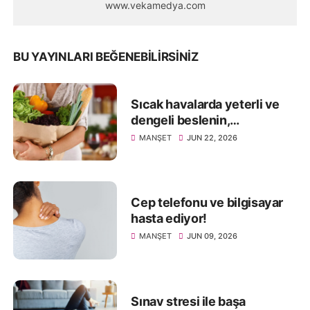
www.vekamedya.com
BU YAYINLARI BEĞENEBILIRSINIZ
Sıcak havalarda yeterli ve
dengeli beslenin,
sağlığınızdan olmayın
MANŞET
JUN 22, 2026
Cep telefonu ve bilgisayar
hasta ediyor!
MANŞET
JUN 09, 2026
Sınav stresi ile başa