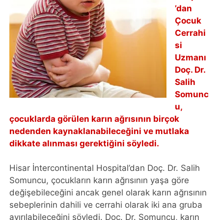
’dan
Çocuk
Cerrahi
si
Uzmanı
Doç. Dr.
Salih
Somunc
u,
çocuklarda görülen karın ağrısının birçok
nedenden kaynaklanabileceğini ve mutlaka
dikkate alınması gerektiğini söyledi.
Hisar İntercontinental Hospital’dan Doç. Dr. Salih
Somuncu, çocukların karın ağrısının yaşa göre
değişebileceğini ancak genel olarak karın ağrısının
sebeplerinin dahili ve cerrahi olarak iki ana gruba
ayırılabileceğini söyledi. Doç. Dr. Somuncu, karın