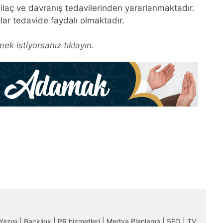
laç ve davranış tedavilerinden yararlanmaktadır.
açlar tedavide faydalı olmaktadır.
ek istiyorsanız tıklayın.
m Yazısı | Backlink | PR hizmetleri | Medya Planlama | SEO | TV