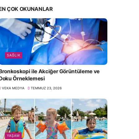
EN ÇOK OKUNANLAR
SAĞLIK
Bronkoskopi ile Akciğer Görüntüleme ve
Doku Örneklemesi
VEKA MEDYA
TEMMUZ 23, 2026
YAŞAM