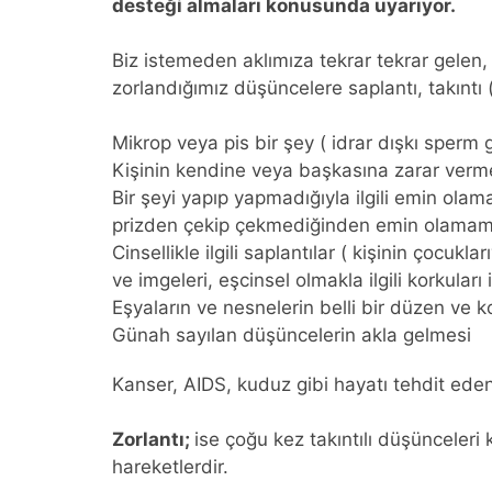
desteği almaları konusunda uyarıyor.
Biz istemeden aklımıza tekrar tekrar gelen,
zorlandığımız düşüncelere saplantı, takıntı
Mikrop veya pis bir şey ( idrar dışkı sperm g
Kişinin kendine veya başkasına zarar ver
Bir şeyi yapıp yapmadığıyla ilgili emin olama
prizden çekip çekmediğinden emin olama
Cinsellikle ilgili saplantılar ( kişinin çocukla
ve imgeleri, eşcinsel olmakla ilgili korkular
Eşyaların ve nesnelerin belli bir düzen ve 
Günah sayılan düşüncelerin akla gelmesi
Kanser, AIDS, kuduz gibi hayatı tehdit eden
Zorlantı;
ise çoğu kez takıntılı düşünceleri
hareketlerdir.