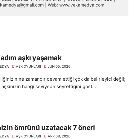
 vekamedya@gmail.com | Web: www.vekamedya.com
 adım aşkı yaşamak
EDYA
AŞK OYUNLARI
JUN 05, 2026
iğinizin ne zamandır devam ettiği çok da belirleyici değil;
y aşkınızın hangi seviyede seyrettiğini göst...
inizin ömrünü uzatacak 7 öneri
EDYA
AŞK OYUNLARI
APR 08, 2026