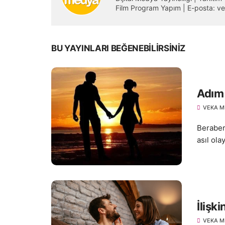
Film Program Yapım | E-posta:
BU YAYINLARI BEĞENEBILIRSINIZ
Adım
VEKA M
Beraberl
asıl ola
İlişk
VEKA M