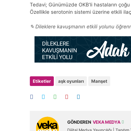
Tedavi; Günümüzde OKB'li hastaların çoğu i
Özellikle serotonin sistemi üzerine etkili il
✎ Dileklere kavuşmanın etkili yolunu öğrenm
Etiketler
aşk oyunları
Manşet
GÖNDEREN
VEKA MEDYA
Dijital Medya Yayıncılığı | Tanıtı