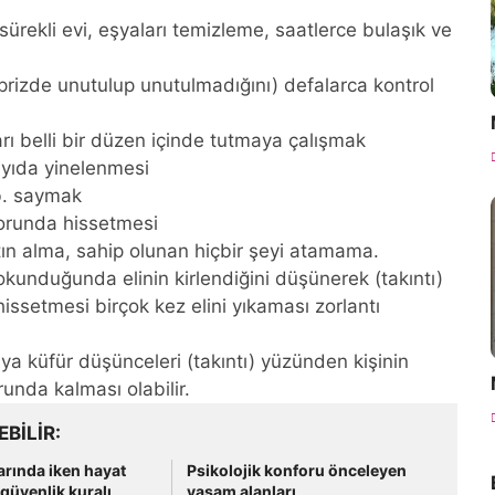
rekli evi, eşyaları temizleme, saatlerce bulaşık ve
 prizde unutulup unutulmadığını) defalarca kontrol
rı belli bir düzen içinde tutmaya çalışmak
sayıda yinelenmesi
vb. saymak
zorunda hissetmesi
ın alma, sahip olunan hiçbir şeyi atamama.
kunduğunda elinin kirlendiğini düşünerek (takıntı)
issetmesi birçok kez elini yıkaması zorlantı
'ya küfür düşünceleri (takıntı) yüzünden kişinin
unda kalması olabilir.
EBILIR
rında iken hayat
Psikolojik konforu önceleyen
güvenlik kuralı
yaşam alanları