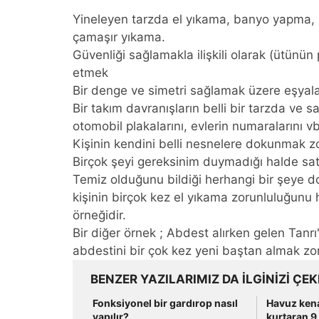
Yineleyen tarzda el yıkama, banyo yapma, sü
çamaşır yıkama.
Güvenliği sağlamakla ilişkili olarak (ütünün
etmek
Bir denge ve simetri sağlamak üzere eşyala
Bir takım davranışların belli bir tarzda ve 
otomobil plakalarını, evlerin numaralarını 
Kişinin kendini belli nesnelere dokunmak 
Birçok şeyi gereksinim duymadığı halde sat
Temiz olduğunu bildiği herhangi bir şeye do
kişinin birçok kez el yıkama zorunluluğunu h
örneğidir.
Bir diğer örnek ; Abdest alırken gelen Tanrı
abdestini bir çok kez yeni baştan almak zor
BENZER YAZILARIMIZ DA ILGINIZI ÇEK
Fonksiyonel bir gardırop nasıl
Havuz kena
yapılır?
kurtaran 9 