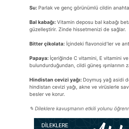
Su:
Parlak ve genç görünümlü cildin anahtarı
Bal kabağı:
Vitamin deposu bal kabağı beta 
güzelleştirir. Zinde hissetmenizi de sağlar.
Bitter çikolata:
İçindeki flavonoid'ler ve an
Papaya:
İçeriğinde C vitamini, E vitamini v
bulundurduğundan, cildi güneş ışınlarının 
Hindistan cevizi yağı:
Doymuş yağ asidi dep
hindistan cevizi yağı, akne ve virüslerle sava
besler ve korur.
✎ Dileklere kavuşmanın etkili yolunu öğrenm