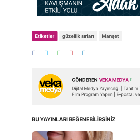
Etiketler
güzellik sırları
Manşet
GÖNDEREN
VEKA MEDYA
Dijital Medya Yayıncılığı | Tanıtı
Film Program Yapım | E-posta:
BU YAYINLARI BEĞENEBILIRSINIZ