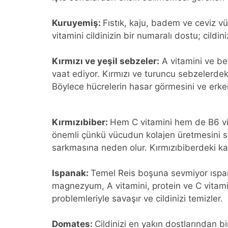
Kuruyemiş:
Fıstık, kaju, badem ve ceviz v
vitamini cildinizin bir numaralı dostu; cildin
Kırmızı ve yeşil sebzeler:
A vitamini ve bet
vaat ediyor. Kırmızı ve turuncu sebzelerdek
Böylece hücrelerin hasar görmesini ve erke
Kırmızıbiber:
Hem C vitamini hem de B6 vit
önemli çünkü vücudun kolajen üretmesini sa
sarkmasına neden olur. Kırmızıbiberdeki karo
Ispanak:
Temel Reis boşuna sevmiyor ıspanağ
magnezyum, A vitamini, protein ve C vitami
problemleriyle savaşır ve cildinizi temizler.
Domates:
Cildinizi en yakın dostlarından b