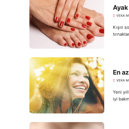
Ayak 
VEKA M
Kışın so
tırnakla
En az
VEKA M
Yeni yıl
iyi bakm