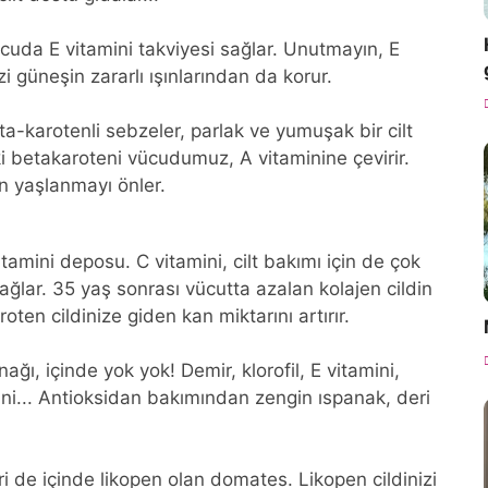
ücuda E vitamini takviyesi sağlar. Unutmayın, E
izi güneşin zararlı ışınlarından da korur.
a-karotenli sebzeler, parlak ve yumuşak bir cilt
i betakaroteni vücudumuz, A vitaminine çevirir.
n yaşlanmayı önler.
amini deposu. C vitamini, cilt bakımı için de çok
ğlar. 35 yaş sonrası vücutta azalan kolajen cildin
ten cildinize giden kan miktarını artırır.
ı, içinde yok yok! Demir, klorofil, E vitamini,
ni... Antioksidan bakımından zengin ıspanak, deri
iri de içinde likopen olan domates. Likopen cildinizi