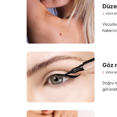
Düzen
VEKA M
Vücudun
habercis
Göz m
VEKA M
Doğru ma
görünebi