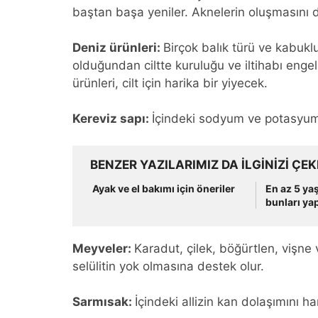
baştan başa yeniler. Aknelerin oluşmasını d
Deniz ürünleri:
Birçok balık türü ve kabuk
olduğundan ciltte kuruluğu ve iltihabı engel
ürünleri, cilt için harika bir yiyecek.
Kereviz sapı:
İçindeki sodyum ve potasyum ci
BENZER YAZILARIMIZ DA ILGINIZI ÇEK
Ayak ve el bakımı için öneriler
En az 5 ya
bunları ya
Meyveler:
Karadut, çilek, böğürtlen, vişne v
selülitin yok olmasına destek olur.
Sarmısak:
İçindeki allizin kan dolaşımını har