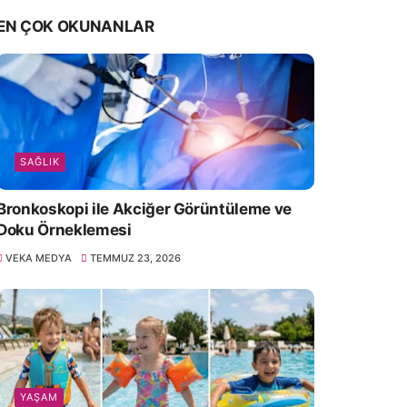
EN ÇOK OKUNANLAR
SAĞLIK
Bronkoskopi ile Akciğer Görüntüleme ve
Doku Örneklemesi
VEKA MEDYA
TEMMUZ 23, 2026
YAŞAM