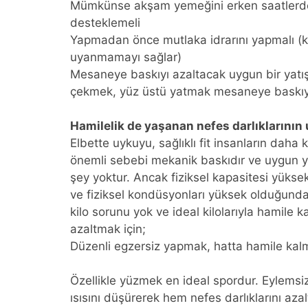
Mümkünse akşam yemeğini erken saatlerde 
desteklemeli
Yapmadan önce mutlaka idrarını yapmalı (ki 
uyanmamayı sağlar)
Mesaneye baskıyı azaltacak uygun bir yatış
çekmek, yüz üstü yatmak mesaneye baskıyı ar
Hamilelik de yaşanan nefes darlıklarının 
Elbette uykuyu, sağlıklı fit insanların daha ka
önemli sebebi mekanik baskıdır ve uygun y
şey yoktur. Ancak fiziksel kapasitesi yükse
ve fiziksel kondüsyonları yüksek olduğundan
kilo sorunu yok ve ideal kilolarıyla hamile k
azaltmak için;
Düzenli egzersiz yapmak, hatta hamile kalm
Özellikle yüzmek en ideal spordur. Eylemsiz bi
ısısını düşürerek hem nefes darlıklarını aza