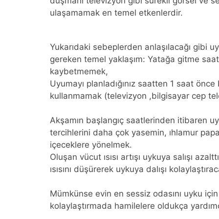
düşmanı televizyon gibi sürekli görsel ve s
ulaşamamak en temel etkenlerdir.
Yukarıdaki sebeplerden anlaşılacağı gibi u
gereken temel yaklaşım: Yatağa gitme saatin
kaybetmemek,
Uyumayı planladığınız saatten 1 saat önce 
kullanmamak (televizyon ,bilgisayar cep tel
Akşamın başlangıç saatlerinden itibaren uy
tercihlerini daha çok yasemin, ıhlamur papat
içeceklere yönelmek.
Oluşan vücut ısısı artışı uykuya salışı azal
ısısını düşürerek uykuya dalışı kolaylaştıraca
Mümkünse evin en sessiz odasını uyku için 
kolaylaştırmada hamilelere oldukça yardımc