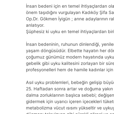
İnsan bedeni için en temel ihtiyaçlardan ola
önem taşıdığını vurgulayan Kadıköy Şifa S
Op.Dr. Gökmen İyigün ; anne adaylarının raha
anlatıyor.
Şüphesiz ki uyku en temel ihtiyaçlardan biri
İnsan bedeninin, ruhunun dinlendiği, yenilen
yaşam döngüsüdür. Elbette hayatın her dön
çoğumuz günümüz modern hayatında uykusuzl
gebelik gibi uyku kalitesini zorlayan bir s
profesyonelleri hem de hamile kadınlar için
Asıl uyku problemleri, bebeğin gelişip büyü
25. Haftadan sonra artar ve doğuma yakın z
dalma zorluklarının başlıca sebebi; değişen
gidermek için uyarıcı içeren içecekleri tüke
metabolizma vücut ısısını yükseltir ve uykuy