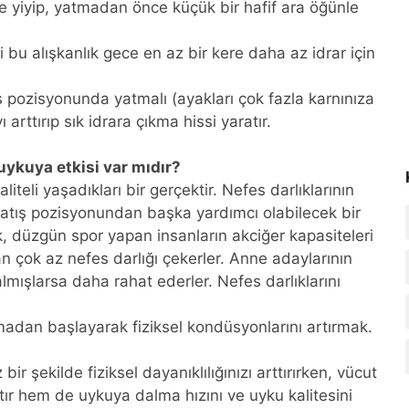
yiyip, yatmadan önce küçük bir hafif ara öğünle
bu alışkanlık gece en az bir kere daha az idrar için
 pozisyonunda yatmalı (ayakları çok fazla karnınıza
ttırıp sık idrara çıkma hissi yaratır.
uykuya etkisi var mıdır?
liteli yaşadıkları bir gerçektir. Nefes darlıklarının
atış pozisyonundan başka yardımcı olabilecek bir
k, düzgün spor yapan insanların akciğer kapasiteleri
 çok az nefes darlığı çekerler. Anne adaylarının
almışlarsa daha rahat ederler. Nefes darlıklarını
adan başlayarak fiziksel kondüsyonlarını artırmak.
r şekilde fiziksel dayanıklılığınızı arttırırken, vücut
ltır hem de uykuya dalma hızını ve uyku kalitesini