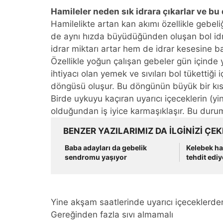
Hamileler neden sık idrara çıkarlar ve b
Hamilelikte artan kan akımı özellikle gebel
de aynı hızda büyüdüğünden oluşan bol id
idrar miktarı artar hem de idrar kesesine ba
Özellikle yoğun çalışan gebeler gün içind
ihtiyacı olan yemek ve sıvıları bol tükettiği
döngüsü oluşur. Bu döngünün büyük bir kı
Birde uykuyu kaçıran uyarıcı içeceklerin (yi
olduğundan iş iyice karmaşıklaşır. Bu duru
BENZER YAZILARIMIZ DA ILGINIZI ÇEK
Baba adayları da gebelik
Kelebek has
sendromu yaşıyor
tehdit ediy
Yine akşam saatlerinde uyarıcı içeceklerde
Gereğinden fazla sıvı almamalı