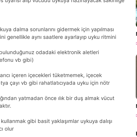
es uyarısı alıp vücudu uykuya hazırlayacak sakinliğe
ykuya dalma sorunlarını gidermek için yapılması
i genellikle aynı saatlere ayarlayıp uyku ritmini
bulunduğunuz odadaki elektronik aletleri
efonu vb gibi)
arıcı içeren içecekleri tüketmemek, içecek
ya çayı vb gibi rahatlatıcıyada uyku için nötr
ttığından yatmadan önce ılık bir duş almak vücut
ktır.
kullanmak gibi basit yaklaşımlar uykuya dalışı
ı olur