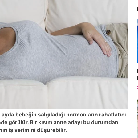
 ayda bebeğin salgıladığı hormonların rahatlatıcı
nde görülür. Bir kısım anne adayı bu durumdan
ın iş verimini düşürebilir.