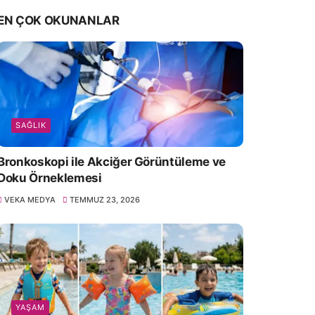
EN ÇOK OKUNANLAR
SAĞLIK
Bronkoskopi ile Akciğer Görüntüleme ve
Doku Örneklemesi
VEKA MEDYA
TEMMUZ 23, 2026
YAŞAM