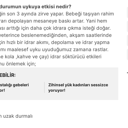
u durumun uykuya etkisi nedir?
iğin son 3 ayında zirve yapar. Bebeği taşıyan rahim
rarı depolayan mesaneye baskı artar. Yani hem
sı arttığı için daha çok idrara çıkma isteği doğar.
e yeterince beslenemediğinden, akşam saatlerinde
 için hızlı bir idrar akımı, depolama ve idrar yapma
smı maalesef uyku uyuduğumuz zamana rastlar.
ne kola ,kahve ve çay) idrar söktürücü etkileri
mu önlemek için;
EBILIR
talığı gebeleri
Zihinsel yük kadınları sessizce
or!
yoruyor!
n uzak durmalı