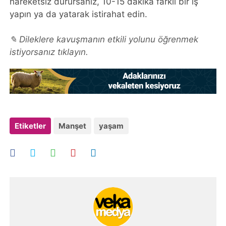
hareketsiz durursanız, 10-15 dakika farklı bir iş
yapın ya da yatarak istirahat edin.
✎ Dileklere kavuşmanın etkili yolunu öğrenmek
istiyorsanız tıklayın.
Etiketler
Manşet
yaşam