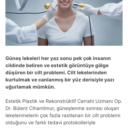
Güneş lekeleri her yaz sonu pek çok insanın
cildinde beliren ve estetik görüntüye gölge
düşüren bir cilt problemi. Cilt lekelerinden
kurtulmak ve canlanmış bir yüz derisiyle yazı
uğurlamak mümkün.
Estetik Plastik ve Rekonstrüktif Cerrahi Uzmanı Op.
Dr. Bülent Cihantimur, güneşlenme sonrası oluşan
lekelenmelerin çok fazla rastlanan bir cilt problemi
olduğunu ve farklı tedavi protokolleriyle