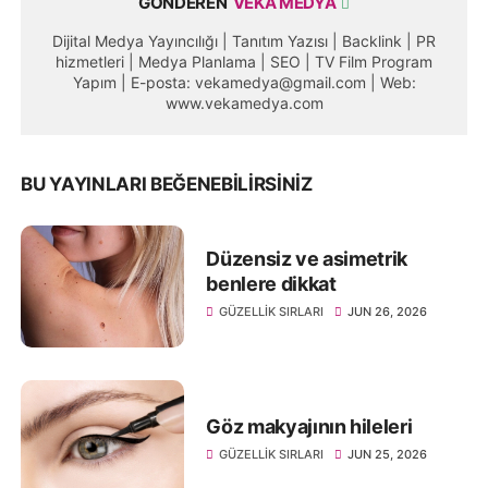
GÖNDEREN
VEKA MEDYA
Dijital Medya Yayıncılığı | Tanıtım Yazısı | Backlink | PR
hizmetleri | Medya Planlama | SEO | TV Film Program
Yapım | E-posta: vekamedya@gmail.com | Web:
www.vekamedya.com
BU YAYINLARI BEĞENEBILIRSINIZ
Düzensiz ve asimetrik
benlere dikkat
GÜZELLIK SIRLARI
JUN 26, 2026
Göz makyajının hileleri
GÜZELLIK SIRLARI
JUN 25, 2026