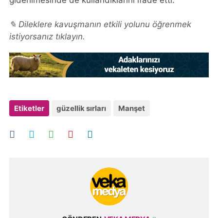
giderilmesinde de kullandıklarını ifade etti.
✎ Dileklere kavuşmanın etkili yolunu öğrenmek
istiyorsanız tıklayın.
Etiketler
güzellik sırları
Manşet