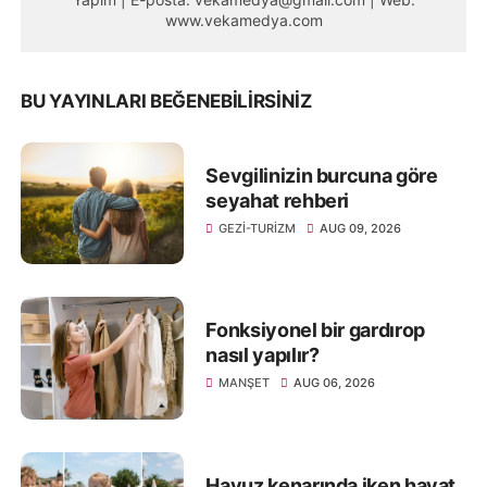
www.vekamedya.com
BU YAYINLARI BEĞENEBILIRSINIZ
Sevgilinizin burcuna göre
seyahat rehberi
GEZI-TURIZM
AUG 09, 2026
Fonksiyonel bir gardırop
nasıl yapılır?
MANŞET
AUG 06, 2026
Havuz kenarında iken hayat