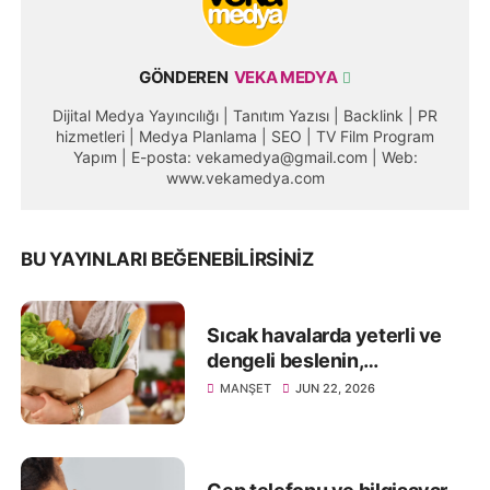
GÖNDEREN
VEKA MEDYA
Dijital Medya Yayıncılığı | Tanıtım Yazısı | Backlink | PR
hizmetleri | Medya Planlama | SEO | TV Film Program
Yapım | E-posta: vekamedya@gmail.com | Web:
www.vekamedya.com
BU YAYINLARI BEĞENEBILIRSINIZ
Sıcak havalarda yeterli ve
dengeli beslenin,
sağlığınızdan olmayın
MANŞET
JUN 22, 2026