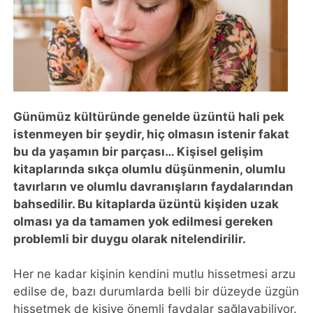
Günümüz kültüründe genelde üzüntü hali pek
istenmeyen bir şeydir, hiç olmasın istenir fakat
bu da yaşamın bir parçası… Kişisel gelişim
kitaplarında sıkça olumlu düşünmenin, olumlu
tavırların ve olumlu davranışların faydalarından
bahsedilir. Bu kitaplarda üzüntü kişiden uzak
olması ya da tamamen yok edilmesi gereken
problemli bir duygu olarak nitelendirilir.
Her ne kadar kişinin kendini mutlu hissetmesi arzu
edilse de, bazı durumlarda belli bir düzeyde üzgün
hissetmek de kişiye önemli faydalar sağlayabiliyor.