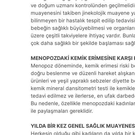
ve doğum uzmanı kontrolünden geçilmelidir
muayenesini takiben jinekolojik muayene 
bilinmeyen bir hastalık tespit edilip tedavi
bebeğin sağlıklı büyüyebilmesi ve organları
üzere çeşitli takviyelere ihtiyaç vardır. B
çok daha sağlıklı bir şekilde başlaması sağl
MENOPOZDAKİ KEMİK ERİMESİNE KARŞI
Menopoz döneminde, kemik erimesi riski be
doğru beslenme ve düzenli hareket alışkanl
ürünleri ve yeşil yapraklı sebzeler diyette bo
kemik mineral dansitometri testi ile kemi
tedavi edilmez ve ilerlerse, en ufak darbede d
Bu nedenle, özellikle menopozdaki kadınları
ile paylaşmaları gereklidir.
YILDA BİR KEZ GENEL SAĞLIK MUAYENES
Herkesin olduğu gibi kadıların da yılda bir