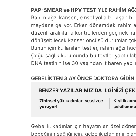
PAP-SMEAR ve HPV TESTİYLE RAHİM A
Rahim ağzı kanseri, cinsel yolla bulaşan b
meydana geliyor. Erken dönemdeki rahim ağzı
düzenli aralıklarla kontrollerden geçmek ha
dönüşebilecek kanser öncüsü durumlar çok 
Bunun için kullanılan testler, rahim ağzı h
Çoğu sağlık kurumunda bu testler yaptırılab
DNA testinin ise 30 yaşından itibaren yapılm
GEBELİKTEN 3 AY ÖNCE DOKTORA GİDİN
BENZER YAZILARIMIZ DA ILGINIZI ÇEK
Zihinsel yük kadınları sessizce
Kişilik an
yoruyor!
şekillenme
Gebelik, kadınlar için hayatın en özel dön
bebeğinin sağlığı için, gebelik planlanır pl