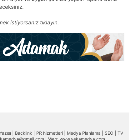
eceksiniz.
ek istiyorsanız tıklayın.
m Yazısı | Backlink | PR hizmetleri | Medya Planlama | SEO | TV
 vekamedya@gmail.com | Web: www.vekamedya.com