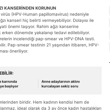
ĞZI KANSERİNDEN KORUNUN
ir virüs (HPV-Human papillomavirus) nedeniyle
 kanseri hiç belirti vermeyebiliyor. Dolayısı ile
yati önemi taşıyor. Rahim ağzı kanserine
erken dönemde yakalanıp tedavi edilebiliyor.
ücrelerin incelendiği pap-smear ve HPV-DNA testi.
ilir. Pap-smear testinin 21 yaşından itibaren, HPV-
ası öneriliyor.
EBILIR
ne karnında
Anne adaylarının aklını
ye başlıyor
kurcalayan sekiz soru
emlerinden biridir. Hem kadının kendisi hem de
anlanmaz, ideal olarak da 3 ay önce kadın hastalıkları