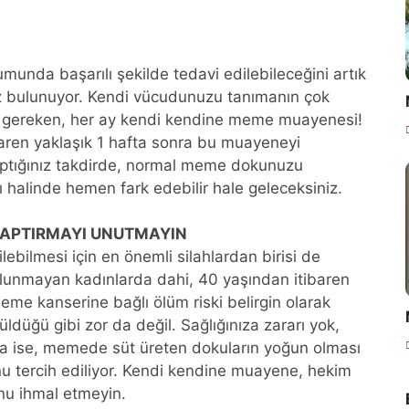
unda başarılı şekilde tedavi edilebileceğini artık
nüz bulunuyor. Kendi vücudunuzu tanımanın çok
 gereken, her ay kendi kendine meme muayenesi!
baren yaklaşık 1 hafta sonra bu muayeneyi
aptığınız takdirde, normal meme dokunuzu
sı halinde hemen fark edebilir hale geleceksiniz.
APTIRMAYI UNUTMAYIN
bilmesi için en önemli silahlardan birisi de
ulunmayan kadınlarda dahi, 40 yaşından itibaren
meme kanserine bağlı ölüm riski belirgin olarak
ldüğü gibi zor da değil. Sağlığınıza zararı yok,
da ise, memede süt üreten dokuların yoğun olması
 tercih ediliyor. Kendi kendine muayene, hekim
u ihmal etmeyin.