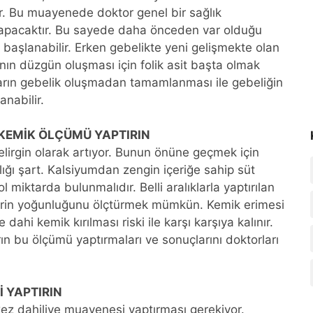
. Bu muayenede doktor genel bir sağlık
yapacaktır. Bu sayede daha önceden var olduğu
si başlanabilir. Erken gebelikte yeni gelişmekte olan
nın düzgün oluşması için folik asit başta olmak
unların gebelik oluşmadan tamamlanması ile gebeliğin
anabilir.
 KEMİK ÖLÇÜMÜ YAPTIRIN
lirgin olarak artıyor. Bunun önüne geçmek için
ığı şart. Kalsiyumdan zengin içeriğe sahip süt
l miktarda bulunmalıdır. Belli aralıklarla yaptırılan
klerin yoğunluğunu ölçtürmek mümkün. Kemik erimesi
ahi kemik kırılması riski ile karşı karşıya kalınır.
n bu ölçümü yaptırmaları ve sonuçlarını doktorları
İ YAPTIRIN
 kez dahiliye muayenesi yaptırması gerekiyor.