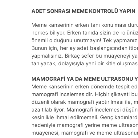
ADET SONRASI MEME KONTROLÜ YAPIN
Meme kanserinin erken tanı konulması durum
herkes biliyor. Erken tanıda sizin de rolü
önemli olduğunu unutmayın! Tek yapmanız
Bunun için, her ay adet başlangıcından iti
yapmalısınız. Birkaç sefer bu muayeneyi y
tanıyacak, dolayısıyla yeni bir kitle oluşma
MAMOGRAFİ YA DA MEME ULTRASONU Y
Meme kanserinin erken dönemde tespit edile
mamografi incelemesidir. Hiçbir şikayeti b
düzenli olarak mamografi yaptırılması ile, 
azaltılabiliyor. Mamografi incelemesi düşünü
kesinlikle ihmal edilmemeli. Genç kadınlar
nedeniyle mamografi yerine meme ultrasonu
muayenesi, mamografi ve meme ultrasonun