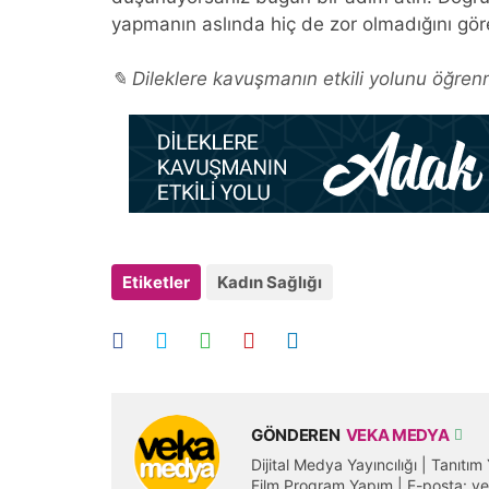
yapmanın aslında hiç de zor olmadığını gör
✎ Dileklere kavuşmanın etkili yolunu öğrenm
Etiketler
Kadın Sağlığı
GÖNDEREN
VEKA MEDYA
Dijital Medya Yayıncılığı | Tanıtı
Film Program Yapım | E-posta: