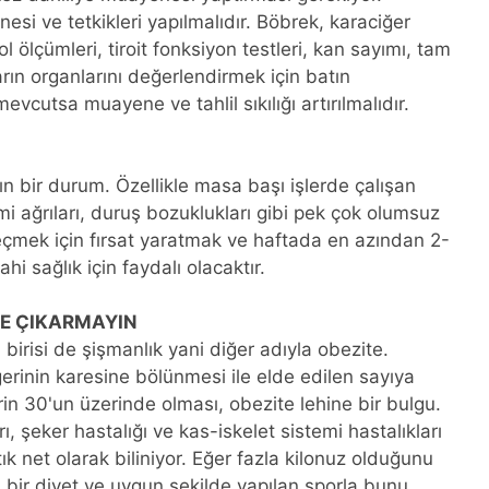
si ve tetkikleri yapılmalıdır. Böbrek, karaciğer
ol ölçümleri, tiroit fonksiyon testleri, kan sayımı, tam
 karın organlarını değerlendirmek için batın
mevcutsa muayene ve tahlil sıkılığı artırılmalıdır.
n bir durum. Özellikle masa başı işlerde çalışan
mi ağrıları, duruş bozuklukları gibi pek çok olumsuz
eçmek için fırsat yaratmak ve haftada en azından 2-
i sağlık için faydalı olacaktır.
NE ÇIKARMAYIN
irisi de şişmanlık yani diğer adıyla obezite.
rinin karesine bölünmesi ile elde edilen sayıya
rin 30'un üzerinde olması, obezite lehine bir bulgu.
, şeker hastalığı ve kas-iskelet sistemi hastalıkları
ık net olarak biliniyor. Eğer fazla kilonuz olduğunu
bir diyet ve uygun şekilde yapılan sporla bunu