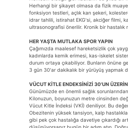
Herhangi bir şikayet olmasa da fizik muayene
fonksiyon testleri, açlık kan şekeri, kolester
idrar tahlili, istirahat EKG'si, akciğer filmi,
ultrasonografisi önerilir. Kronik bir hastalık 
HER YAŞTA MUTLAKA SPOR YAPIN
Çağımızda maalesef hareketsizlik çok yaygı
kadınlarda kemik erimesi, kas-iskelet siste
durum ortaya çıkabiliyor. Bunların önüne g
3 gün 30'ar dakikalık bir yürüyüş yapmak dah
VÜCUT KİTLE ENDEKSİNİZİ 30'UN ÜZERİ
Günümüzde en önemli sağlık sorunlarından b
Kilonuzun, boyunuzun metre cinsinden değe
Vücut Kitle İndeksi (VKİ) deniliyor. Bu değe
Obezitenin yüksek tansiyon, kalp hastalıkları
gibi pek çok hastalığa davetiye çıkardığı art
düşünüyorsanız bugün bir adım atın. Doğru 