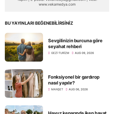
www.vekamedya.com
BU YAYINLARI BEĞENEBILIRSINIZ
Sevgilinizin burcuna göre
seyahat rehberi
GEZI-TURIZM
AUG 09, 2026
Fonksiyonel bir gardırop
nasıl yapılır?
MANŞET
AUG 06, 2026
Havuz kenarında iken hayat