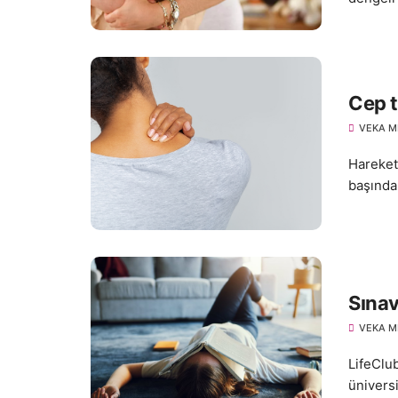
Cep t
VEKA M
Harekets
başında
Sınav
VEKA M
LifeClu
üniversi