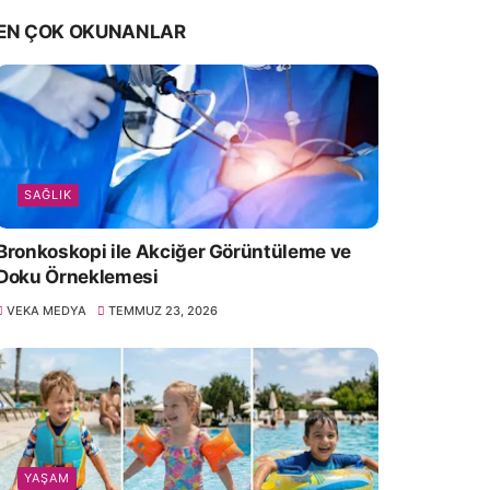
EN ÇOK OKUNANLAR
SAĞLIK
Bronkoskopi ile Akciğer Görüntüleme ve
Doku Örneklemesi
VEKA MEDYA
TEMMUZ 23, 2026
YAŞAM