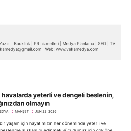
m Yazısı | Backlink | PR hizmetleri | Medya Planlama | SEO | TV
 vekamedya@gmail.com | Web: www.vekamedya.com
 havalarda yeterli ve dengeli beslenin,
ğınızdan olmayın
EDYA
MANŞET
JUN 22, 2026
 bir yaşam için hayatımızın her döneminde yeterli ve
 beslenme alışkanlığı edinmek vücudumuz için çok öne...