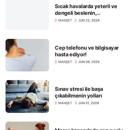
Sıcak havalarda yeterli ve
dengeli beslenin,
sağlığınızdan olmayın
MANŞET
JUN 22, 2026
Cep telefonu ve bilgisayar
hasta ediyor!
MANŞET
JUN 09, 2026
Sınav stresi ile başa
çıkabilmenin yolları
MANŞET
JUN 01, 2026