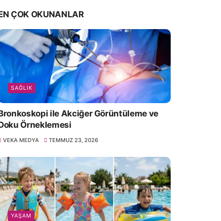
EN ÇOK OKUNANLAR
SAĞLIK
Bronkoskopi ile Akciğer Görüntüleme ve
Doku Örneklemesi
VEKA MEDYA
TEMMUZ 23, 2026
YAŞAM