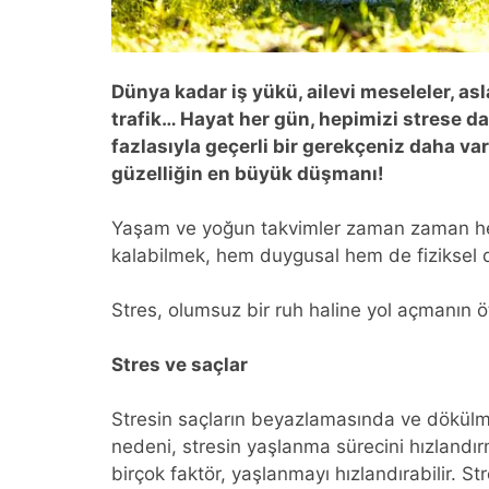
Dünya kadar iş yükü, ailevi meseleler, as
trafik… Hayat her gün, hepimizi strese da
fazlasıyla geçerli bir gerekçeniz daha va
güzelliğin en büyük düşmanı!
Yaşam ve yoğun takvimler zaman zaman herk
kalabilmek, hem duygusal hem de fiziksel 
Stres, olumsuz bir ruh haline yol açmanın öt
Stres ve saçlar
Stresin saçların beyazlamasında ve dökülm
nedeni, stresin yaşlanma sürecini hızlandır
birçok faktör, yaşlanmayı hızlandırabilir. S