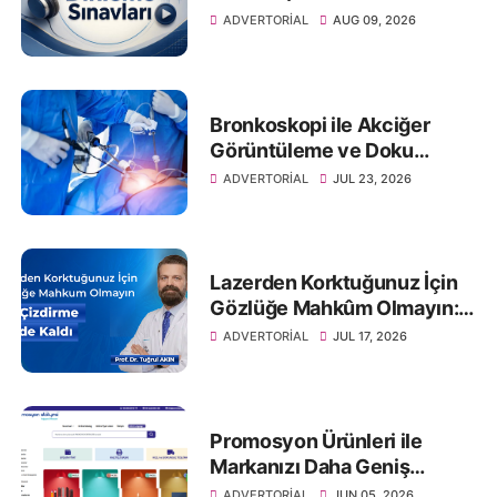
Ölçün
ADVERTORIAL
AUG 09, 2026
Bronkoskopi ile Akciğer
Görüntüleme ve Doku
Örneklemesi
ADVERTORIAL
JUL 23, 2026
Lazerden Korktuğunuz İçin
Gözlüğe Mahkûm Olmayın:
Göz Çizdirme Eskide Kaldı
ADVERTORIAL
JUL 17, 2026
Promosyon Ürünleri ile
Markanızı Daha Geniş
Kitlelere Ulaştırın
ADVERTORIAL
JUN 05, 2026