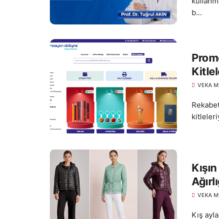
kullanm
b...
Promo
Kitle
VEKA M
Rekabet
kitleler
Kışın
Ağırlı
VEKA M
Kış ayl