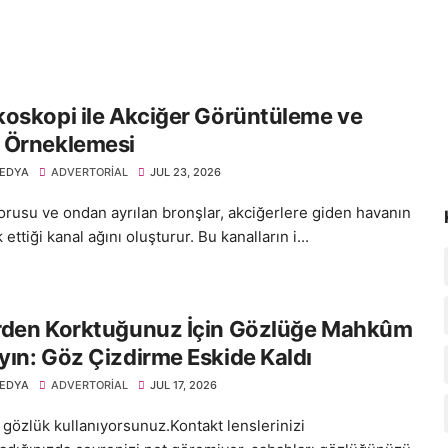
oskopi ile Akciğer Görüntüleme ve
 Örneklemesi
EDYA
ADVERTORIAL
JUL 23, 2026
orusu ve ondan ayrılan bronşlar, akciğerlere giden havanın
 ettiği kanal ağını oluşturur. Bu kanalların i...
rden Korktuğunuz İçin Gözlüğe Mahkûm
ın: Göz Çizdirme Eskide Kaldı
EDYA
ADVERTORIAL
JUL 17, 2026
r gözlük kullanıyorsunuz.Kontakt lenslerinizi