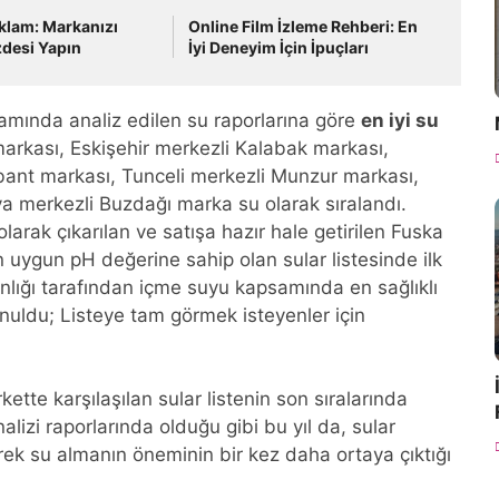
klam: Markanızı
Online Film İzleme Rehberi: En
desi Yapın
İyi Deneyim İçin İpuçları
psamında analiz edilen su raporlarına göre
en iyi su
rkası, Eskişehir merkezli Kalabak markası,
bant markası, Tunceli merkezli Munzur markası,
ya merkezli Buzdağı marka su olarak sıralandı.
larak çıkarılan ve satışa hazır hale getirilen Fuska
n uygun pH değerine sahip olan sular listesinde ilk
nlığı tarafından içme suyu kapsamında en sağlıklı
unuldu; Listeye tam görmek isteyenler için
ette karşılaşılan sular listenin son sıralarında
lizi raporlarında olduğu gibi bu yıl da, sular
rek su almanın öneminin bir kez daha ortaya çıktığı