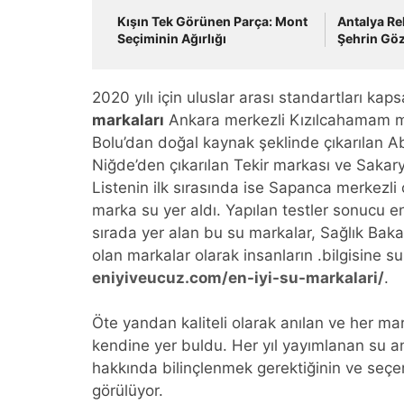
Kışın Tek Görünen Parça: Mont
Antalya Re
Seçiminin Ağırlığı
Şehrin Göz
2020 yılı için uluslar arası standartları ka
markaları
Ankara merkezli Kızılcahamam ma
Bolu’dan doğal kaynak şeklinde çıkarılan A
Niğde’den çıkarılan Tekir markası ve Sakar
Listenin ilk sırasında ise Sapanca merkezli o
marka su yer aldı. Yapılan testler sonucu e
sırada yer alan bu su markalar, Sağlık Baka
olan markalar olarak insanların .bilgisine s
eniyiveucuz.com/en-iyi-su-markalari/
.
Öte yandan kaliteli olarak anılan ve her mark
kendine yer buldu. Her yıl yayımlanan su ana
hakkında bilinçlenmek gerektiğinin ve seçe
görülüyor.