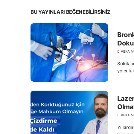
BU YAYINLARI BEĞENEBILIRSINIZ
Bronk
Doku
VEKA M
Soluk b
yolculuk
Laze
Olmay
VEKA M
Yıllardı