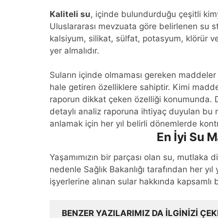
Kaliteli su
, içinde bulundurduğu çeşitli kimy
Uluslararası mevzuata göre belirlenen su
kalsiyum, silikat, sülfat, potasyum, klörür ve
yer almalıdır.
Suların içinde olmaması gereken maddeler 
hale getiren özelliklere sahiptir. Kimi madde
raporun dikkat çeken özelliği konumunda. 
detaylı analiz raporuna ihtiyaç duyulan bu
anlamak için her yıl belirli dönemlerde kontr
En İyi Su M
Yaşamımızın bir parçası olan su, mutlaka d
nedenle Sağlık Bakanlığı tarafından her yıl 
işyerlerine alınan sular hakkında kapsamlı b
BENZER YAZILARIMIZ DA ILGINIZI ÇEK