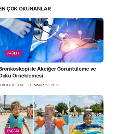
EN ÇOK OKUNANLAR
SAĞLIK
Bronkoskopi ile Akciğer Görüntüleme ve
Doku Örneklemesi
VEKA MEDYA
TEMMUZ 23, 2026
YAŞAM