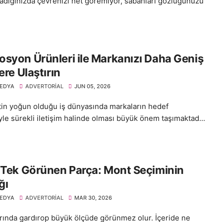
adığınızda çevrenizi net göremiyor, sabahları gözlüğünüzü
syon Ürünleri ile Markanızı Daha Geniş
lere Ulaştırın
EDYA
ADVERTORIAL
JUN 05, 2026
in yoğun olduğu iş dünyasında markaların hedef
iyle sürekli iletişim halinde olması büyük önem taşımaktad...
 Tek Görünen Parça: Mont Seçiminin
ğı
EDYA
ADVERTORIAL
MAR 30, 2026
arında gardırop büyük ölçüde görünmez olur. İçeride ne