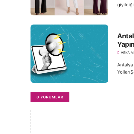
giyildi
Antal
Yapı
VEKA M
Antalya
YollarıŞ
0 YORUMLAR