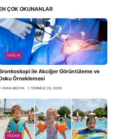
EN ÇOK OKUNANLAR
SAĞLIK
Bronkoskopi ile Akciğer Görüntüleme ve
Doku Örneklemesi
VEKA MEDYA
TEMMUZ 23, 2026
YAŞAM