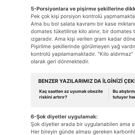
5-Porsiyonlara ve pişirme şekillerine di
Pek çok kişi porsiyon kontrolü yapmamaktadı
Ama bu bol salata kavramı bir kase miktarın
domates tüketilirse kilo alınır, bir domates tü
ızgaradır. Ama kişi verilen gram kadar dö
Pişirilme şekillerinde görülmeyen yağ vardı
kontrolü yapılamamaktadır. "Kilo aldırmaz" d
olarak geri dönmektedir.
BENZER YAZILARIMIZ DA ILGINIZI ÇEK
Kaç saatten az uyumak obezite
Bu atıştırm
riskini artırır?
tutuyor he
6-Şok diyetler uygulamak:
Şok diyetler arada bir uygulanabilen ama s
Her bireyin günde alması gereken karbonhidr