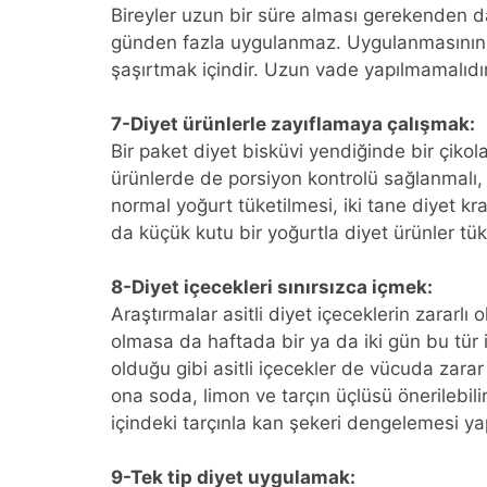
Bireyler uzun bir süre alması gerekenden da
günden fazla uygulanmaz. Uygulanmasının 
şaşırtmak içindir. Uzun vade yapılmamalıdır
7-Diyet ürünlerle zayıflamaya çalışmak:
Bir paket diyet bisküvi yendiğinde bir çikola
ürünlerde de porsiyon kontrolü sağlanmalı, 
normal yoğurt tüketilmesi, iki tane diyet kr
da küçük kutu bir yoğurtla diyet ürünler tüket
8-Diyet içecekleri sınırsızca içmek:
Araştırmalar asitli diyet içeceklerin zararl
olmasa da haftada bir ya da iki gün bu tür iç
olduğu gibi asitli içecekler de vücuda zarar v
ona soda, limon ve tarçın üçlüsü önerilebilir
içindeki tarçınla kan şekeri dengelemesi yapı
9-Tek tip diyet uygulamak: