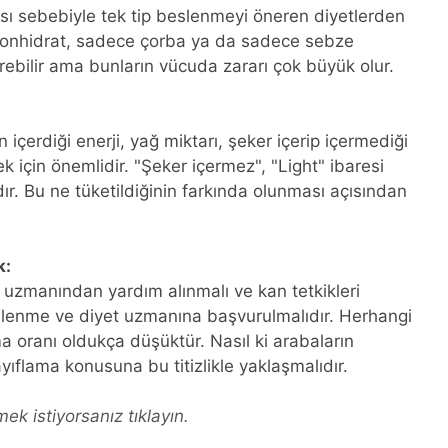
ı sebebiyle tek tip beslenmeyi öneren diyetlerden
rbonhidrat, sadece çorba ya da sadece sebze
direbilir ama bunların vücuda zararı çok büyük olur.
n içerdiği enerji, yağ miktarı, şeker içerip içermediği
k için önemlidir. "Şeker içermez", "Light" ibaresi
r. Bu ne tüketildiğinin farkında olunması açısından
k:
 uzmanından yardım alınmalı ve kan tetkikleri
beslenme ve diyet uzmanına başvurulmalıdır. Herhangi
 oranı oldukça düşüktür. Nasıl ki arabaların
zayıflama konusuna bu titizlikle yaklaşmalıdır.
ek istiyorsanız tıklayın.