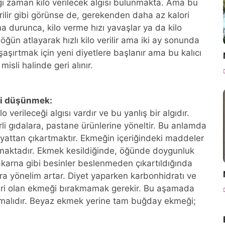
ğı zaman kilo verilecek algısı bulunmakta. Ama bu
verilir gibi görünse de, gerekenden daha az kalori
a durunca, kilo verme hızı yavaşlar ya da kilo
öğün atlayarak hızlı kilo verilir ama iki ay sonunda
şırtmak için yeni diyetlere başlanır ama bu kalıcı
misli halinde geri alınır.
ni düşünmek:
verileceği algısı vardır ve bu yanlış bir algıdır.
i gıdalara, pastane ürünlerine yöneltir. Bu anlamda
attan çıkartmaktır. Ekmeğin içeriğindeki maddeler
maktadır. Ekmek kesildiğinde, öğünde doygunluk
arna gibi besinler beslenmeden çıkartıldığında
ara yönelim artar. Diyet yaparken karbonhidratı ve
iri olan ekmeği bırakmamak gerekir. Bu aşamada
şmalıdır. Beyaz ekmek yerine tam buğday ekmeği;