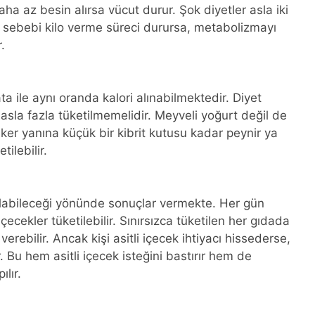
ha az besin alırsa vücut durur. Şok diyetler asla iki
sebebi kilo verme süreci durursa, metabolizmayı
.
ta ile aynı oranda kalori alınabilmektedir. Diyet
asla fazla tüketilmemelidir. Meyveli yoğurt değil de
aker yanına küçük bir kibrit kutusu kadar peynir ya
ilebilir.
ı olabileceği yönünde sonuçlar vermekte. Her gün
ecekler tüketilebilir. Sınırsızca tüketilen her gıdada
erebilir. Ancak kişi asitli içecek ihtiyacı hissederse,
. Bu hem asitli içecek isteğini bastırır hem de
lır.