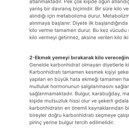
atlanmaktadır. Pek çok kişide öğün atlandı
yanlış bir davranış biçimidir. Bir süre kilo 
alındığı için metabolizma durur. Metabolizm
alınmaya başlanır. Diyete ilk başlandığında 
kilo verme tamamen durur. Bu kez vücudu şa
kilo vermeyi getirmez, aksine verilen kilo iki 
2-Ekmek yemeyi bırakarak kilo vereceği
Genelde karbonhidrat olmayan diyetlerle kilo 
Karbonhidratı tamamen kesmek kişiyi şekerl
yapılan en büyük hata ekmeği tamamen hay
mutluluk hormonunun salgılanmasını sağla
sağlanmamaktadır. Bulgur, karabuğday, mak
kişide mutsuzluk hissi olur ve şekerli gıdal
karbonhidratın en önemli kaynaklarından b
bireyler doğru karbonhidratı seçmeye çalı
pirinç yerine bulgur tercih edilmelidir.