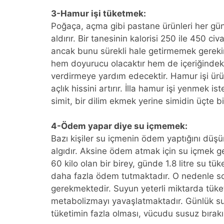
3-Hamur işi tüketmek:
Poğaça, açma gibi pastane ürünleri her gün
aldırır. Bir tanesinin kalorisi 250 ile 450 ci
ancak bunu sürekli hale getirmemek gereki
hem doyurucu olacaktır hem de içeriğindeki 
verdirmeye yardım edecektir. Hamur işi ürünl
açlık hissini artırır. İlla hamur işi yenmek i
simit, bir dilim ekmek yerine simidin üçte biri
4-Ödem yapar diye su içmemek:
Bazı kişiler su içmenin ödem yaptığını düş
algıdır. Aksine ödem atmak için su içmek ge
60 kilo olan bir birey, günde 1.8 litre su tü
daha fazla ödem tutmaktadır. O nedenle soğ
gerekmektedir. Suyun yeterli miktarda tük
metabolizmayı yavaşlatmaktadır. Günlük su
tüketimin fazla olması, vücudu susuz bırakı