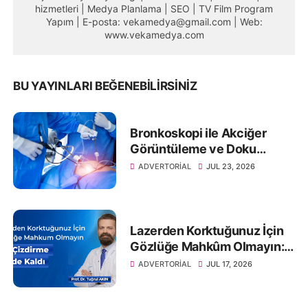
hizmetleri | Medya Planlama | SEO | TV Film Program
Yapım | E-posta: vekamedya@gmail.com | Web:
www.vekamedya.com
BU YAYINLARI BEĞENEBILIRSINIZ
Bronkoskopi ile Akciğer
Görüntüleme ve Doku
Örneklemesi
ADVERTORIAL
JUL 23, 2026
Lazerden Korktuğunuz İçin
Gözlüğe Mahkûm Olmayın:
Göz Çizdirme Eskide Kaldı
ADVERTORIAL
JUL 17, 2026