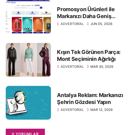
Promosyon Ürünleri ile
Markanızı Daha Geniş
Kitlelere Ulaştırın
ADVERTORIAL
JUN 05, 2026
Kışın Tek Görünen Parça:
Mont Seçiminin Ağırlığı
ADVERTORIAL
MAR 30, 2026
Antalya Reklam: Markanızı
Şehrin Gözdesi Yapın
ADVERTORIAL
MAR 12, 2026
0 YORUMLAR