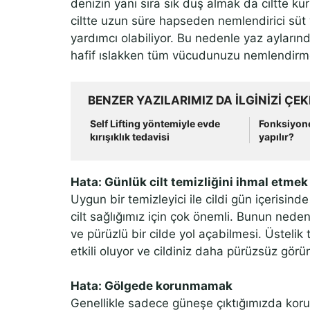
denizin yanı sıra sık duş almak da ciltte ku
ciltte uzun süre hapseden nemlendirici süt
yardımcı olabiliyor. Bu nedenle yaz aylarınd
hafif ıslakken tüm vücudunuzu nemlendirm
BENZER YAZILARIMIZ DA ILGINIZI ÇEK
Self Lifting yöntemiyle evde
Fonksiyone
kırışıklık tedavisi
yapılır?
Hata: Günlük cilt temizliğini ihmal etmek
Uygun bir temizleyici ile cildi gün içerisind
cilt sağlığımız için çok önemli. Bunun nedeni
ve pürüzlü bir cilde yol açabilmesi. Üsteli
etkili oluyor ve cildiniz daha pürüzsüz görü
Hata: Gölgede korunmamak
Genellikle sadece güneşe çıktığımızda kor