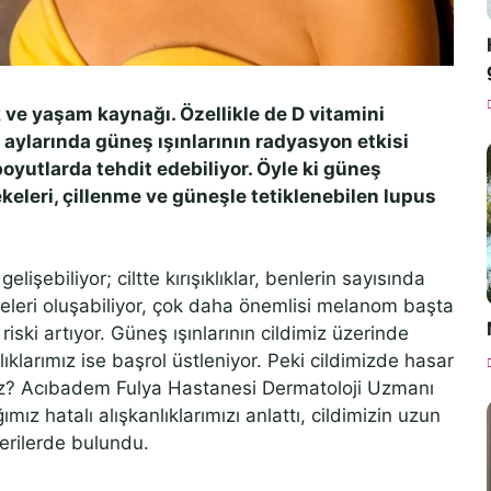
ık ve yaşam kaynağı. Özellikle de D vitamini
aylarında güneş ışınlarının radyasyon etkisi
i boyutlarda tehdit edebiliyor. Öyle ki güneş
lekeleri, çillenme ve güneşle tetiklenebilen lupus
.
şebiliyor; ciltte kırışıklıklar, benlerin sayısında
lemeleri oluşabiliyor, çok daha önemlisi melanom başta
iski artıyor. Güneş ışınlarının cildimiz üzerinde
ıklarımız ise başrol üstleniyor. Peki cildimizde hasar
ız? Acıbadem Fulya Hastanesi Dermatoloji Uzmanı
mız hatalı alışkanlıklarımızı anlattı, cildimizin uzun
nerilerde bulundu.