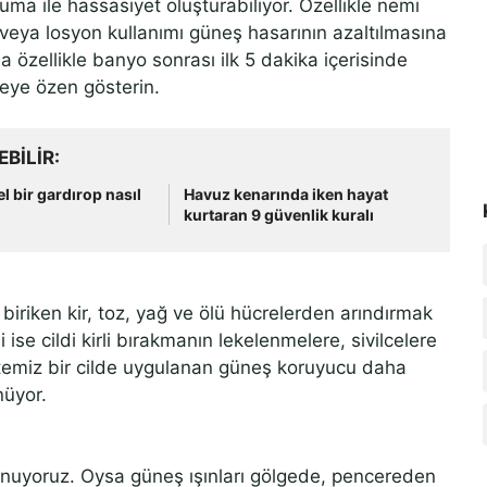
ruma ile hassasiyet oluşturabiliyor. Özellikle nemi
 veya losyon kullanımı güneş hasarının azaltılmasına
a özellikle banyo sonrası ilk 5 dakika içerisinde
eye özen gösterin.
EBILIR
l bir gardırop nasıl
Havuz kenarında iken hayat
kurtaran 9 güvenlik kuralı
e biriken kir, toz, yağ ve ölü hücrelerden arındırmak
 ise cildi kirli bırakmanın lekelenmelere, sivilcelere
k temiz bir cilde uygulanan güneş koruyucu daha
nüyor.
unuyoruz. Oysa güneş ışınları gölgede, pencereden