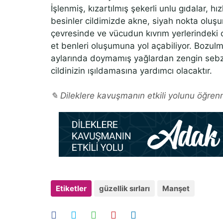
İşlenmiş, kızartılmış şekerli unlu gıdalar, h
besinler cildimizde akne, siyah nokta oluşu
çevresinde ve vücudun kıvrım yerlerindeki ci
et benleri oluşumuna yol açabiliyor. Bozulm
aylarında doymamış yağlardan zengin sebz
cildinizin ışıldamasına yardımcı olacaktır.
✎ Dileklere kavuşmanın etkili yolunu öğrenm
Etiketler
güzellik sırları
Manşet