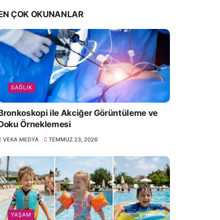
EN ÇOK OKUNANLAR
SAĞLIK
Bronkoskopi ile Akciğer Görüntüleme ve
Doku Örneklemesi
VEKA MEDYA
TEMMUZ 23, 2026
YAŞAM