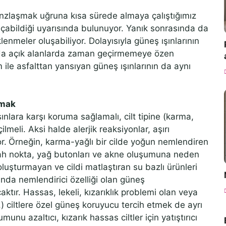
nzlaşmak uğruna kısa sürede almaya çalıştığımız
 açabildiği uyarısında bulunuyor. Yanık sonrasında da
lenmeler oluşabiliyor. Dolayısıyla güneş ışınlarının
nda açık alanlarda zaman geçirmemeye özen
 ile asfalttan yansıyan güneş ışınlarının da aynı
nmak
şınlara karşı koruma sağlamalı, cilt tipine (karma,
lmeli. Aksi halde alerjik reaksiyonlar, aşırı
r.
Örneğin, karma-yağlı bir cilde yoğun nemlendiren
ah nokta, yağ butonları ve akne oluşumuna neden
oluşturmayan ve cildi matlaştıran su bazlı ürünleri
sında nemlendirici özelliği olan güneş
tır. Hassas, lekeli, kızarıklık problemi olan veya
s.) ciltlere özel güneş koruyucu tercih etmek de ayrı
munu azaltıcı, kızarık hassas ciltler için yatıştırıcı