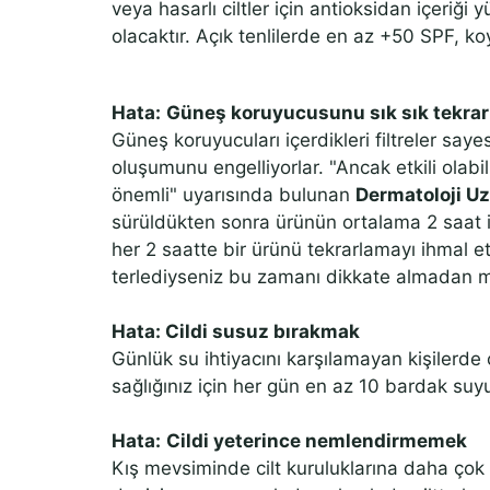
veya hasarlı ciltler için antioksidan içeriğ
olacaktır. Açık tenlilerde en az +50 SPF, k
Hata:
Güneş koruyucusunu sık sık tekr
Güneş koruyucuları içerdikleri filtreler sa
oluşumunu engelliyorlar. "Ancak etkili olabi
önemli" uyarısında bulunan
Dermatoloji Uz
sürüldükten sonra ürünün ortalama 2 saat i
her 2 saatte bir ürünü tekrarlamayı ihmal 
terlediyseniz bu zamanı dikkate almadan m
Hata: Cildi susuz bırakmak
Günlük su ihtiyacını karşılamayan kişilerde c
sağlığınız için her gün en az 10 bardak suy
Hata:
Cildi yeterince nemlendirmemek
Kış mevsiminde cilt kuruluklarına daha ço