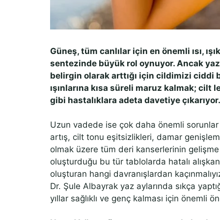
Güneş, tüm canlılar için en önemli ısı, ış
sentezinde büyük rol oynuyor. Ancak yaz 
belirgin olarak arttığı için cildimizi cidd
ışınlarına kısa süreli maruz kalmak; cilt 
gibi hastalıklara adeta davetiye çıkarıyor
Uzun vadede ise çok daha önemli sorunlar geli
artış, cilt tonu eşitsizlikleri, damar geniş
olmak üzere tüm deri kanserlerinin gelişme r
oluşturduğu bu tür tablolarda hatalı alışkanl
oluşturan hangi davranışlardan kaçınmalıy
Dr. Şule Albayrak yaz aylarında sıkça yaptığı
yıllar sağlıklı ve genç kalması için önemli ö