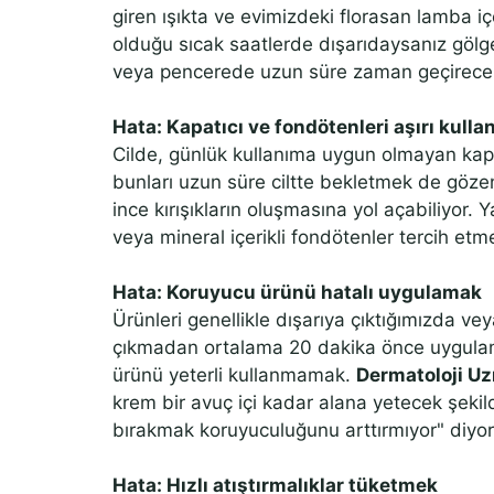
giren ışıkta ve evimizdeki florasan lamba içe
olduğu sıcak saatlerde dışarıdaysanız gölg
veya pencerede uzun süre zaman geçirecek
Hata: Kapatıcı ve fondötenleri aşırı kull
Cilde, günlük kullanıma uygun olmayan kapa
bunları uzun süre ciltte bekletmek de gözen
ince kırışıkların oluşmasına yol açabiliyor. 
veya mineral içerikli fondötenler tercih et
Hata: Koruyucu ürünü hatalı uygulamak
Ürünleri genellikle dışarıya çıktığımızda ve
çıkmadan ortalama 20 dakika önce uygulama
ürünü yeterli kullanmamak.
Dermatoloji Uz
krem bir avuç içi kadar alana yetecek şekil
bırakmak koruyuculuğunu arttırmıyor" diyor
Hata: Hızlı atıştırmalıklar tüketmek