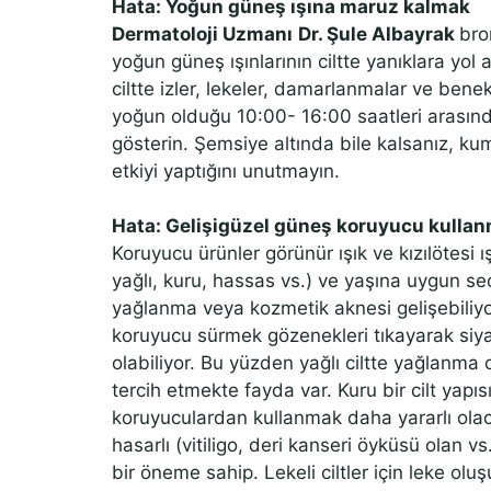
Hata: Yoğun güneş ışına maruz kalmak
Dermatoloji Uzmanı
Dr. Şule Albayrak
bro
yoğun güneş ışınlarının ciltte yanıklara yol
ciltte izler, lekeler, damarlanmalar ve benek
yoğun olduğu 10:00- 16:00 saatleri arası
gösterin. Şemsiye altında bile kalsanız, kum
etkiyi yaptığını unutmayın.
Hata: Gelişigüzel güneş koruyucu kulla
Koruyucu ürünler görünür ışık ve kızılötesi ı
yağlı, kuru, hassas vs.) ve yaşına uygun seçi
yağlanma veya kozmetik aknesi gelişebiliyo
koruyucu sürmek gözenekleri tıkayarak siy
olabiliyor. Bu yüzden yağlı ciltte yağlanma 
tercih etmekte fayda var. Kuru bir cilt yapı
koruyuculardan kullanmak daha yararlı olacak
hasarlı (vitiligo, deri kanseri öyküsü olan v
bir öneme sahip. Lekeli ciltler için leke oluşu