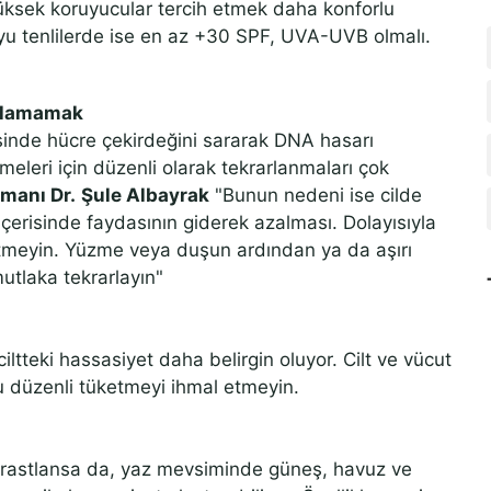
i yüksek koruyucular tercih etmek daha konforlu
oyu tenlilerde ise en az +30 SPF, UVA-UVB olmalı.
arlamamak
yesinde hücre çekirdeğini sararak DNA hasarı
lmeleri için düzenli olarak tekrarlanmaları çok
manı Dr.
Şule Albayrak
"Bunun nedeni ise cilde
çerisinde faydasının giderek azalması. Dolayısıyla
etmeyin. Yüzme veya duşun ardından ya da aşırı
utlaka tekrarlayın"
iltteki hassasiyet daha belirgin oluyor. Cilt ve vücut
u düzenli tüketmeyi ihmal etmeyin.
k rastlansa da, yaz mevsiminde güneş, havuz ve