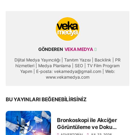
GÖNDEREN
VEKA MEDYA
Dijital Medya Yayıncılığı | Tanıtım Yazısı | Backlink | PR
hizmetleri | Medya Planlama | SEO | TV Film Program
Yapım | E-posta: vekamedya@gmail.com | Web:
www.vekamedya.com
BU YAYINLARI BEĞENEBILIRSINIZ
Bronkoskopi ile Akciğer
Görüntüleme ve Doku
Örneklemesi
ADVERTORIAL
JUL 23, 2026