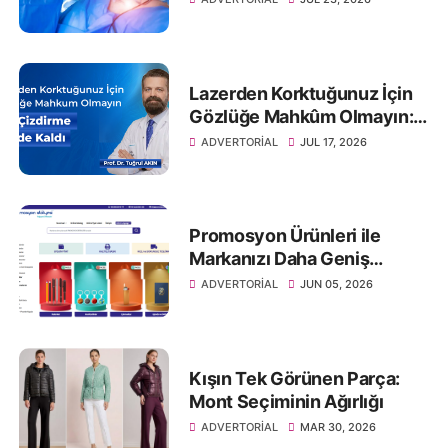
Lazerden Korktuğunuz İçin
Gözlüğe Mahkûm Olmayın:
Göz Çizdirme Eskide Kaldı
ADVERTORIAL
JUL 17, 2026
Promosyon Ürünleri ile
Markanızı Daha Geniş
Kitlelere Ulaştırın
ADVERTORIAL
JUN 05, 2026
Kışın Tek Görünen Parça:
Mont Seçiminin Ağırlığı
ADVERTORIAL
MAR 30, 2026