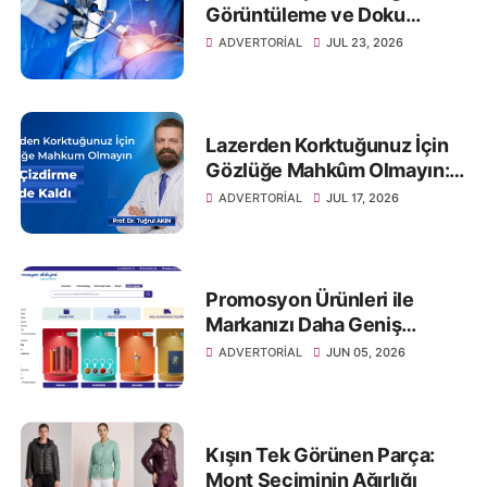
Görüntüleme ve Doku
Örneklemesi
ADVERTORIAL
JUL 23, 2026
Lazerden Korktuğunuz İçin
Gözlüğe Mahkûm Olmayın:
Göz Çizdirme Eskide Kaldı
ADVERTORIAL
JUL 17, 2026
Promosyon Ürünleri ile
Markanızı Daha Geniş
Kitlelere Ulaştırın
ADVERTORIAL
JUN 05, 2026
Kışın Tek Görünen Parça:
Mont Seçiminin Ağırlığı