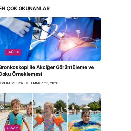
EN ÇOK OKUNANLAR
SAĞLIK
Bronkoskopi ile Akciğer Görüntüleme ve
Doku Örneklemesi
VEKA MEDYA
TEMMUZ 23, 2026
YAŞAM