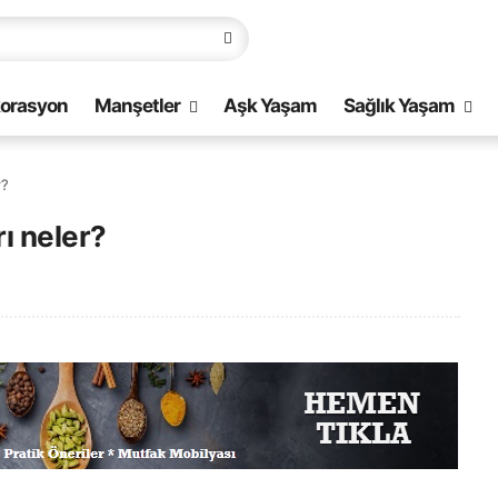
orasyon
Manşetler
Aşk Yaşam
Sağlık Yaşam
r?
rı neler?