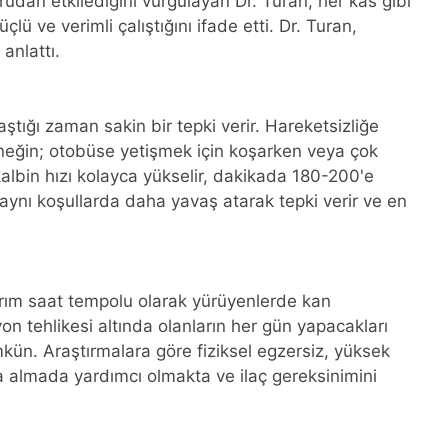
udan etkilediğini vurgulayan Dr. Turan, her kas gibi
ü ve verimli çalıştığını ifade etti. Dr. Turan,
anlattı.
laştığı zaman sakin bir tepki verir. Hareketsizliğe
 Örneğin; otobüse yetişmek için koşarken veya çok
albin hızı kolayca yükselir, dakikada 180-200'e
 aynı koşullarda daha yavaş atarak tepki verir ve en
rım saat tempolu olarak yürüyenlerde kan
yon tehlikesi altında olanların her gün yapacakları
kün. Araştırmalara göre fiziksel egzersiz, yüksek
a almada yardımcı olmakta ve ilaç gereksinimini