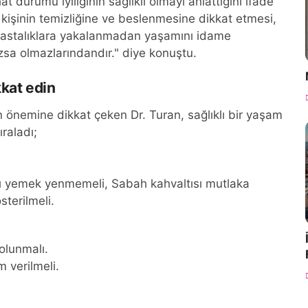
durumu iyiliğinin sağlıklı olmayı anlattığını ifade
kişinin temizliğine ve beslenmesine dikkat etmesi,
a hastalıklara yakalanmadan yaşamını idame
azsa olmazlarındandır." diye konuştu.
kkat edin
in önemine dikkat çeken Dr. Turan, sağlıklı bir yaşam
ıraladı;
şırı yemek yenmemeli, Sabah kahvaltısı mutlaka
terilmeli.
 olunmalı.
m verilmeli.