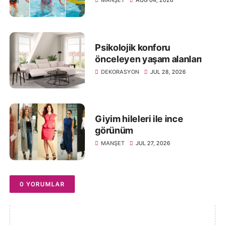
MANŞET
AUG 04, 2026
Psikolojik konforu
önceleyen yaşam alanları
DEKORASYON
JUL 28, 2026
Giyim hileleri ile ince
görünüm
MANŞET
JUL 27, 2026
0 YORUMLAR