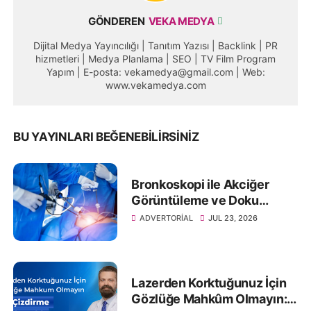
GÖNDEREN
VEKA MEDYA
Dijital Medya Yayıncılığı | Tanıtım Yazısı | Backlink | PR
hizmetleri | Medya Planlama | SEO | TV Film Program
Yapım | E-posta: vekamedya@gmail.com | Web:
www.vekamedya.com
BU YAYINLARI BEĞENEBILIRSINIZ
Bronkoskopi ile Akciğer
Görüntüleme ve Doku
Örneklemesi
ADVERTORIAL
JUL 23, 2026
Lazerden Korktuğunuz İçin
Gözlüğe Mahkûm Olmayın: