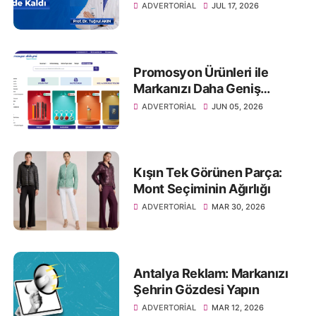
Göz Çizdirme Eskide Kaldı
ADVERTORIAL
JUL 17, 2026
Promosyon Ürünleri ile
Markanızı Daha Geniş
Kitlelere Ulaştırın
ADVERTORIAL
JUN 05, 2026
Kışın Tek Görünen Parça:
Mont Seçiminin Ağırlığı
ADVERTORIAL
MAR 30, 2026
Antalya Reklam: Markanızı
Şehrin Gözdesi Yapın
ADVERTORIAL
MAR 12, 2026