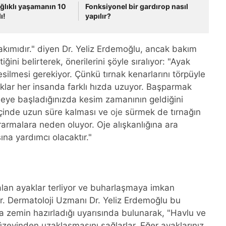
ğlıklı yaşamanın 10
Fonksiyonel bir gardırop nasıl
ı!
yapılır?
bakımıdır." diyen Dr. Yeliz Erdemoğlu, ancak bakım
ini belirterek, önerilerini şöyle sıralıyor: "Ayak
kesilmesi gerekiyor. Çünkü tırnak kenarlarını törpüyle
naklar her insanda farklı hızda uzuyor. Başparmak
meye başladığınızda kesim zamanının geldiğini
 içinde uzun süre kalması ve
oje
sürmek de tırnağın
armalara neden oluyor. Oje alışkanlığına ara
ına yardımcı olacaktır."
lan ayaklar terliyor ve buharlaşmaya imkan
or. Dermatoloji Uzmanı Dr. Yeliz Erdemoğlu bu
a zemin hazırladığı uyarısında bulunarak, "Havlu ve
üzeyinden uzaklaşmasını sağlarlar. Eğer ayaklarınız