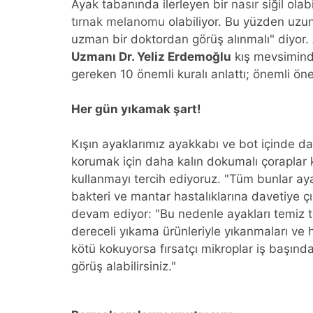
Ayak tabanında ilerleyen bir
nasır
siğil olab
tırnak melanomu
olabiliyor. Bu yüzden uzu
uzman bir doktordan görüş alınmalı" diyor.
Uzmanı Dr. Yeliz Erdemoğlu
kış mevsiminde
gereken 10 önemli kuralı anlattı; önemli ön
Her gün yıkamak şart!
Kışın ayaklarımız ayakkabı ve bot içinde da
korumak için daha kalın dokumalı çoraplar ku
kullanmayı tercih ediyoruz. "Tüm bunlar a
bakteri ve mantar hastalıklarına davetiye çı
devam ediyor: "Bu nedenle ayakları temiz 
dereceli yıkama ürünleriyle yıkanmaları ve 
kötü kokuyorsa fırsatçı mikroplar iş başı
görüş alabilirsiniz."