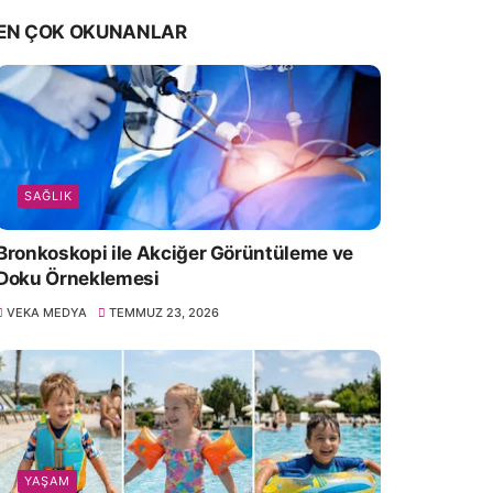
EN ÇOK OKUNANLAR
SAĞLIK
Bronkoskopi ile Akciğer Görüntüleme ve
Doku Örneklemesi
VEKA MEDYA
TEMMUZ 23, 2026
YAŞAM