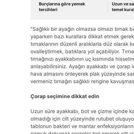
Burçlarına göre yemek
Uzun ve sa
tercihleri
temel kural
"Sağlıklı bir ayağın olmazsa olmazı tırnak 
yaparken bazı kurallara dikkat etmek gerektiğ
tırnaklarının düzenli aralıklarla düz olarak 
ovalleştirmek, batıklara yol açabiliyor. Tır
tırnağınızı ayakkabının uç kısmında hisset
anlayabilirsiniz. Ayağın ayakkabı ve çorap
hava almasını önleyerek plak yüzeyinde sar
vermeniz tırnağın sağlıklı rengine kavuşmas
Çorap seçimine dikkat edin
Uzun süre ayakkabı, bot ve çizme içinde ka
olmadığı için cilt yüzeyinde rutubet oluşuy
tablonun bakteri ve mantar enfeksiyonların
pamuk dokumalı çoraplar teri emerek cilt y