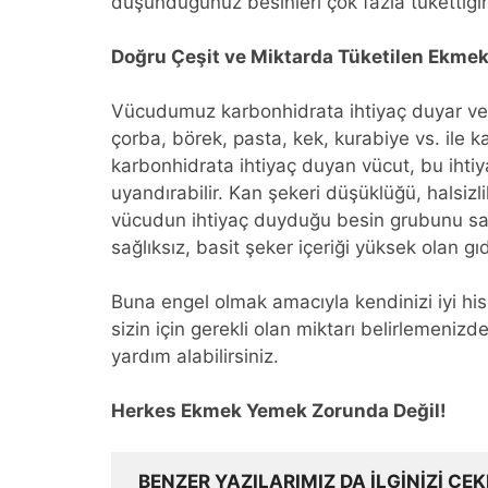
düşündüğünüz besinleri çok fazla tükettiğiniz 
Doğru Çeşit ve Miktarda Tüketilen Ekmek K
Vücudumuz karbonhidrata ihtiyaç duyar ve
çorba, börek, pasta, kek, kurabiye vs. ile 
karbonhidrata ihtiyaç duyan vücut, bu ihtiy
uyandırabilir. Kan şekeri düşüklüğü, halsizli
vücudun ihtiyaç duyduğu besin grubunu sağ
sağlıksız, basit şeker içeriği yüksek olan g
Buna engel olmak amacıyla kendinizi iyi hi
sizin için gerekli olan miktarı belirlemeni
yardım alabilirsiniz.
Herkes Ekmek Yemek Zorunda Değil!
BENZER YAZILARIMIZ DA ILGINIZI ÇEK