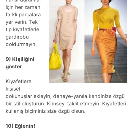
için her zaman
farklı parçalara
yer verin. Tek
tip kıyafetlerle
gardırobu
doldurmayın.
9) Kişiliğini
göster
Kıyafetlere
kişisel
dokunuşlar ekleyin, deneye-yanıla
kendinize özgü
bir stil
oluşturun. Kimseyi taklit etmeyin. Kıyafetleri
kullanış biçiminiz size özgü olsun.
10) Eğlenin!