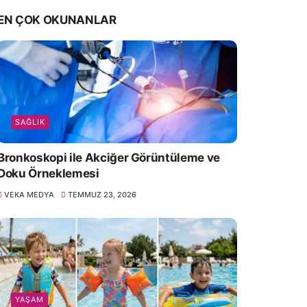
EN ÇOK OKUNANLAR
SAĞLIK
Bronkoskopi ile Akciğer Görüntüleme ve
Doku Örneklemesi
VEKA MEDYA
TEMMUZ 23, 2026
YAŞAM