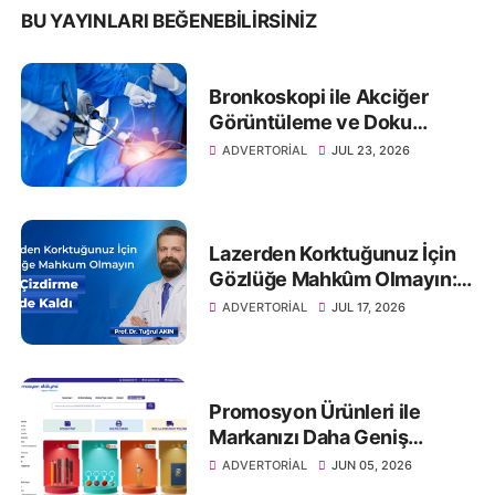
BU YAYINLARI BEĞENEBILIRSINIZ
Bronkoskopi ile Akciğer
Görüntüleme ve Doku
Örneklemesi
ADVERTORIAL
JUL 23, 2026
Lazerden Korktuğunuz İçin
Gözlüğe Mahkûm Olmayın:
Göz Çizdirme Eskide Kaldı
ADVERTORIAL
JUL 17, 2026
Promosyon Ürünleri ile
Markanızı Daha Geniş
Kitlelere Ulaştırın
ADVERTORIAL
JUN 05, 2026