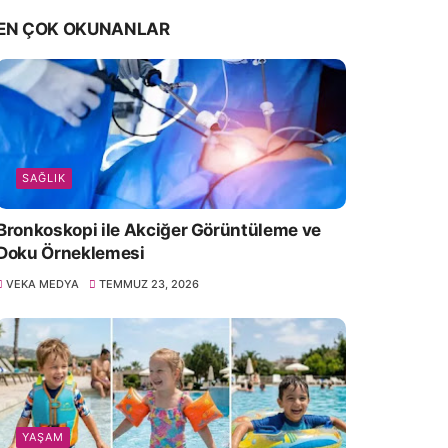
EN ÇOK OKUNANLAR
SAĞLIK
Bronkoskopi ile Akciğer Görüntüleme ve
Doku Örneklemesi
VEKA MEDYA
TEMMUZ 23, 2026
YAŞAM