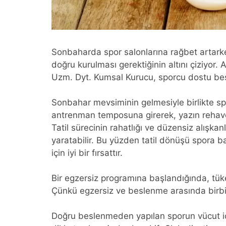
Sonbaharda spor salonlarına rağbet artark
doğru kurulması gerektiğinin altını çiziyor
Uzm. Dyt. Kumsal Kurucu, sporcu dostu besin
Sonbahar mevsiminin gelmesiyle birlikte spor
antrenman temposuna girerek, yazın rehavet
Tatil sürecinin rahatlığı ve düzensiz alışka
yaratabilir. Bu yüzden tatil dönüşü spora 
için iyi bir fırsattır.
Bir egzersiz programına başlandığında, tüke
Çünkü egzersiz ve beslenme arasında birbirin
Doğru beslenmeden yapılan sporun vücut iç