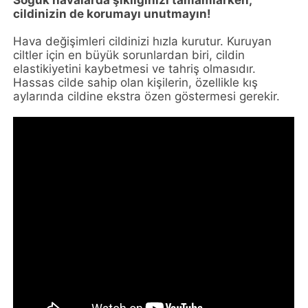
Soğuk havalarda şıklığınızı tamamlarken,
cildinizin de korumayı unutmayın!
Hava değişimleri cildinizi hızla kurutur. Kuruyan
ciltler için en büyük sorunlardan biri, cildin
elastikiyetini kaybetmesi ve tahriş olmasıdır.
Hassas cilde sahip olan kişilerin, özellikle kış
aylarında cildine ekstra özen göstermesi gerekir.