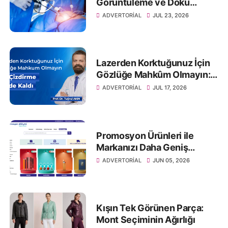
Görüntüleme ve Doku
Örneklemesi
ADVERTORIAL
JUL 23, 2026
Lazerden Korktuğunuz İçin
Gözlüğe Mahkûm Olmayın:
Göz Çizdirme Eskide Kaldı
ADVERTORIAL
JUL 17, 2026
Promosyon Ürünleri ile
Markanızı Daha Geniş
Kitlelere Ulaştırın
ADVERTORIAL
JUN 05, 2026
Kışın Tek Görünen Parça:
Mont Seçiminin Ağırlığı