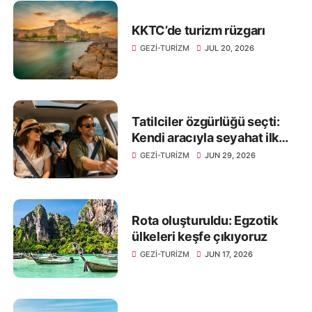
KKTC’de turizm rüzgarı
GEZI-TURIZM
JUL 20, 2026
Tatilciler özgürlüğü seçti:
Kendi aracıyla seyahat ilk
tercih oldu
GEZI-TURIZM
JUN 29, 2026
Rota oluşturuldu: Egzotik
ülkeleri keşfe çıkıyoruz
GEZI-TURIZM
JUN 17, 2026