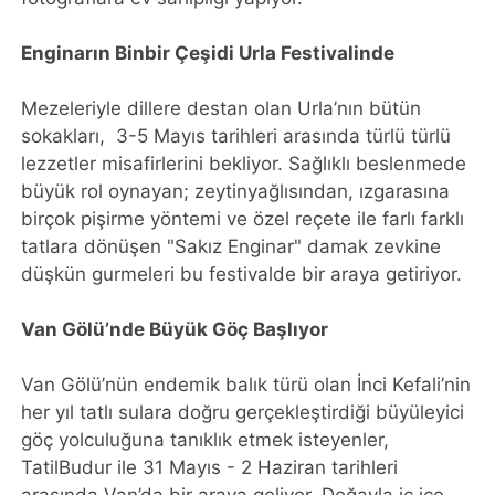
Enginarın Binbir Çeşidi Urla Festivalinde
Mezeleriyle dillere destan olan Urla’nın bütün
sokakları, 3-5 Mayıs tarihleri arasında türlü türlü
lezzetler misafirlerini bekliyor. Sağlıklı beslenmede
büyük rol oynayan; zeytinyağlısından, ızgarasına
birçok pişirme yöntemi ve özel reçete ile farlı farklı
tatlara dönüşen "Sakız Enginar" damak zevkine
düşkün gurmeleri bu festivalde bir araya getiriyor.
Van Gölü’nde Büyük Göç Başlıyor
Van Gölü’nün endemik balık türü olan İnci Kefali’nin
her yıl tatlı sulara doğru gerçekleştirdiği büyüleyici
göç yolculuğuna tanıklık etmek isteyenler,
TatilBudur ile 31 Mayıs - 2 Haziran tarihleri
arasında Van’da bir araya geliyor. Doğayla iç içe,