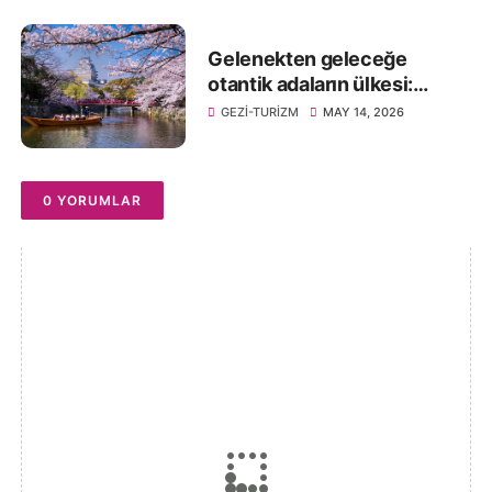
Gelenekten geleceğe
otantik adaların ülkesi:
Japonya
GEZI-TURIZM
MAY 14, 2026
0 YORUMLAR