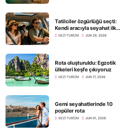
Tatilciler özgürlüğü seçti:
Kendi aracıyla seyahat ilk
tercih oldu
GEZI-TURIZM
JUN 29, 2026
Rota oluşturuldu: Egzotik
ülkeleri keşfe çıkıyoruz
GEZI-TURIZM
JUN 17, 2026
Gemi seyahatlerinde 10
popüler rota
GEZI-TURIZM
JUN 01, 2026