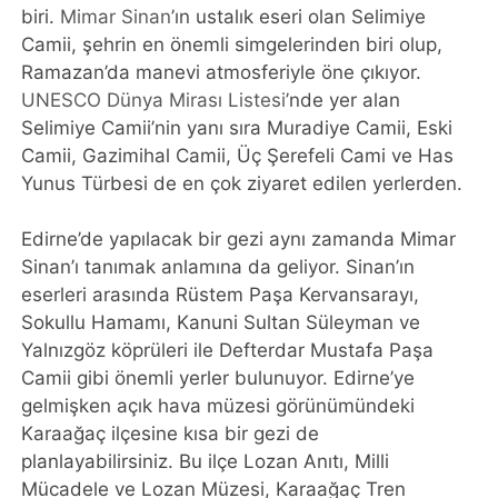
biri.
Mimar Sinan
’ın ustalık eseri olan Selimiye
Camii, şehrin en önemli simgelerinden biri olup,
Ramazan’da manevi atmosferiyle öne çıkıyor.
UNESCO Dünya Mirası Listesi
’nde yer alan
Selimiye Camii’nin yanı sıra Muradiye Camii, Eski
Camii, Gazimihal Camii, Üç Şerefeli Cami ve Has
Yunus Türbesi de en çok ziyaret edilen yerlerden.
Edirne’de yapılacak bir gezi aynı zamanda Mimar
Sinan’ı tanımak anlamına da geliyor. Sinan’ın
eserleri arasında Rüstem Paşa Kervansarayı,
Sokullu Hamamı, Kanuni Sultan Süleyman ve
Yalnızgöz köprüleri ile Defterdar Mustafa Paşa
Camii gibi önemli yerler bulunuyor. Edirne’ye
gelmişken açık hava müzesi görünümündeki
Karaağaç ilçesine kısa bir gezi de
planlayabilirsiniz. Bu ilçe Lozan Anıtı, Milli
Mücadele ve Lozan Müzesi, Karaağaç Tren