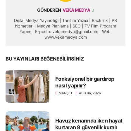
GÖNDEREN
VEKA MEDYA
Dijital Medya Yayıncılığı | Tanıtım Yazısı | Backlink | PR
hizmetleri | Medya Planlama | SEO | TV Film Program
Yapım | E-posta: vekamedya@gmail.com | Web:
www.vekamedya.com
BU YAYINLARI BEĞENEBILIRSINIZ
Fonksiyonel bir gardırop
nasıl yapılır?
MANŞET
AUG 06, 2026
Havuz kenarında iken hayat
kurtaran 9 güvenlik kuralı